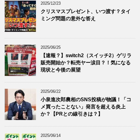
2025/12/23
クリスマスプレゼント、いつ渡す？タイ
ミング問題の意外な答え
2025/06/25
【速報？】switch2（スイッチ2）ゲリラ
販売開始か？転売ヤー涙目？！気になる
現状と今後の展望
2025/06/22
小泉進次郎農相のSNS投稿が物議！「コ
メ買ったことない」発言を超える炎上
か？【PRとの線引きは？】
2025/06/14