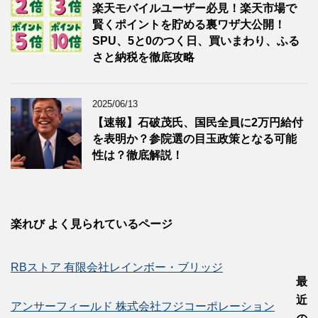
楽天モバイルユーザー必見！楽天市場で
賢くポイントを貯める裏ワザ大公開！
SPU、5と0のつく日、買いまわり、ふる
さと納税を徹底攻略
2025/06/13
【速報】石破茂氏、国民全員に2万円給付
を表明か？参院選の目玉政策となる可能
性は？徹底解説！
楽れび よく見られているページ
RBストア 有限会社レインボー・ブリッジ
最
近
アンサーフィールド 株式会社フジコーポレーション