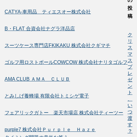
の
投
CATYA-車用品 ティエスオー株式会社
稿
B・FLAT 合資会社ナグラ洋品店
ク
リ
スーツケース専門店FKIKAKU 株式会社クギマチ
ス
マ
ス
ゴルフ用ロストボールCOWCOW 株式会社ナリタゴルフ
プ
レ
AMA CLUB ＡＭＡ ＣＬＵＢ
ゼ
ン
ト
とみしげ養蜂場 有限会社トミシゲ電子
、
い
つ
フェアリックガトー 楽天市場店 株式会社ティーツー
渡
す
purple7 株式会社Ｐｕｒｐｌｅ Ｈａｚｅ
？