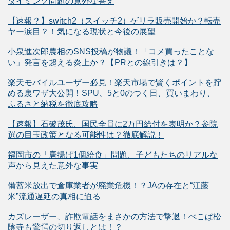
タイミング問題の意外な答え
【速報？】switch2（スイッチ2）ゲリラ販売開始か？転売
ヤー涙目？！気になる現状と今後の展望
小泉進次郎農相のSNS投稿が物議！「コメ買ったことな
い」発言を超える炎上か？【PRとの線引きは？】
楽天モバイルユーザー必見！楽天市場で賢くポイントを貯
める裏ワザ大公開！SPU、5と0のつく日、買いまわり、
ふるさと納税を徹底攻略
【速報】石破茂氏、国民全員に2万円給付を表明か？参院
選の目玉政策となる可能性は？徹底解説！
福岡市の「唐揚げ1個給食」問題、子どもたちのリアルな
声から見えた意外な事実
備蓄米放出で倉庫業者が廃業危機！？JAの存在と“江藤
米”流通遅延の真相に迫る
カズレーザー、詐欺電話をまさかの方法で撃退！ぺこぱ松
陰寺も驚愕の切り返しとは！？