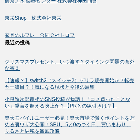
御茶ノ水 楽器センター 株式会社神田商會
東栄Shop 株式会社東栄
家具のルフレ 合同会社トロフ
最近の投稿
クリスマスプレゼント、いつ渡す？タイミング問題の意外
な答え
【速報？】switch2（スイッチ2）ゲリラ販売開始か？転売
ヤー涙目？！気になる現状と今後の展望
小泉進次郎農相のSNS投稿が物議！「コメ買ったことな
い」発言を超える炎上か？【PRとの線引きは？】
楽天モバイルユーザー必見！楽天市場で賢くポイントを貯
める裏ワザ大公開！SPU、5と0のつく日、買いまわり、
ふるさと納税を徹底攻略