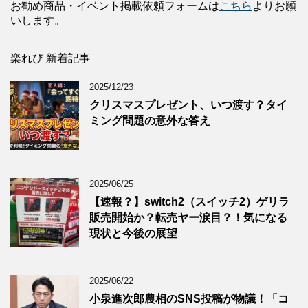
お勧め商品・イベント掲載依頼フォームは
こちら
よりお願
いします。
楽れび 新着記事
2025/12/23
クリスマスプレゼント、いつ渡す？タイ
ミング問題の意外な答え
2025/06/25
【速報？】switch2（スイッチ2）ゲリラ
販売開始か？転売ヤー涙目？！気になる
現状と今後の展望
2025/06/22
小泉進次郎農相のSNS投稿が物議！「コ