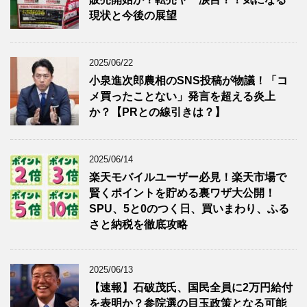
現状と今後の展望
2025/06/22
小泉進次郎農相のSNS投稿が物議！「コ
メ買ったことない」発言を超える炎上
か？【PRとの線引きは？】
2025/06/14
楽天モバイルユーザー必見！楽天市場で
賢くポイントを貯める裏ワザ大公開！
SPU、5と0のつく日、買いまわり、ふる
さと納税を徹底攻略
2025/06/13
【速報】石破茂氏、国民全員に2万円給付
を表明か？参院選の目玉政策となる可能