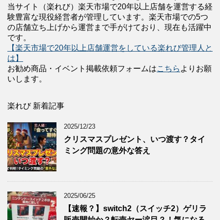
当サイト（楽れび）楽天市場で20年以上店舗を運営する経
験豊富な現役経営者が管理しています。楽天市場での5つ
の店舗立ち上げから運営まで手がけており、現在も活躍中
です。
【楽天市場で20年以上店舗運営をしている楽れび管理人と
は】
お勧め商品・イベント掲載依頼フォームは
こちら
よりお願
いします。
楽れび 新着記事
2025/12/23
クリスマスプレゼント、いつ渡す？タイ
ミング問題の意外な答え
2025/06/25
【速報？】switch2（スイッチ2）ゲリラ
販売開始か？転売ヤー涙目？！気になる