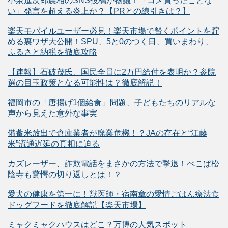
小泉進次郎農相のSNS投稿が物議！「コメ買ったことな
い」発言を超える炎上か？【PRとの線引きは？】
楽天モバイルユーザー必見！楽天市場で賢くポイントを貯
める裏ワザ大公開！SPU、5と0のつく日、買いまわり、
ふるさと納税を徹底攻略
【速報】石破茂氏、国民全員に2万円給付を表明か？参院
選の目玉政策となる可能性は？徹底解説！
福岡市の「唐揚げ1個給食」問題、子どもたちのリアルな
声から見えた意外な事実
備蓄米放出で倉庫業者が廃業危機！？JAの存在と“江藤
米”流通遅延の真相に迫る
カズレーザー、詐欺電話をまさかの方法で撃退！ぺこぱ松
陰寺も驚愕の切り返しとは！？
愛犬の健康を第一に！獣医師・宿南章の愛情ごはん療法食
ドッグフードを徹底解説【楽天市場】
ミャクミャクハウスはどこ？万博の人気スポット