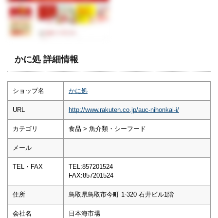
かに処 詳細情報
ショップ名
かに処
URL
http://www.rakuten.co.jp/auc-nihonkai-i/
カテゴリ
食品 > 魚介類・シーフード
メール
TEL・FAX
TEL:857201524
FAX:857201524
住所
鳥取県鳥取市今町 1-320 石井ビル1階
会社名
日本海市場