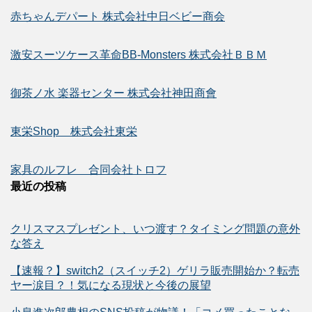
赤ちゃんデパート 株式会社中日ベビー商会
激安スーツケース革命BB-Monsters 株式会社ＢＢＭ
御茶ノ水 楽器センター 株式会社神田商會
東栄Shop 株式会社東栄
家具のルフレ 合同会社トロフ
最近の投稿
クリスマスプレゼント、いつ渡す？タイミング問題の意外
な答え
【速報？】switch2（スイッチ2）ゲリラ販売開始か？転売
ヤー涙目？！気になる現状と今後の展望