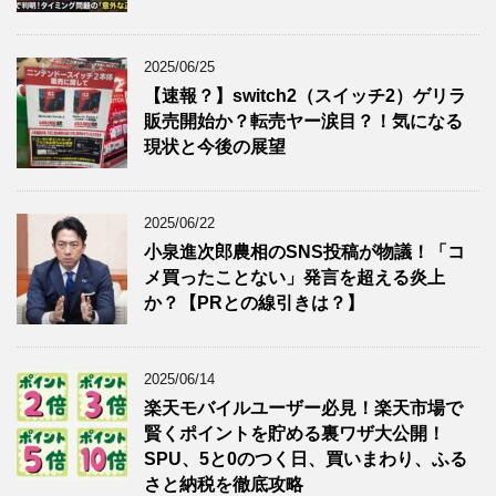
2025/06/25
【速報？】switch2（スイッチ2）ゲリラ
販売開始か？転売ヤー涙目？！気になる
現状と今後の展望
2025/06/22
小泉進次郎農相のSNS投稿が物議！「コ
メ買ったことない」発言を超える炎上
か？【PRとの線引きは？】
2025/06/14
楽天モバイルユーザー必見！楽天市場で
賢くポイントを貯める裏ワザ大公開！
SPU、5と0のつく日、買いまわり、ふる
さと納税を徹底攻略