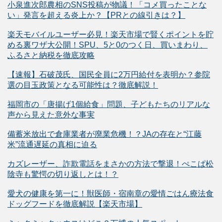
小泉進次郎農相のSNS投稿が物議！「コメ買ったことな
い」発言を超える炎上か？【PRとの線引きは？】
楽天モバイルユーザー必見！楽天市場で賢くポイントを貯
める裏ワザ大公開！SPU、5と0のつく日、買いまわり、
ふるさと納税を徹底攻略
【速報】石破茂氏、国民全員に2万円給付を表明か？参院
選の目玉政策となる可能性は？徹底解説！
福岡市の「唐揚げ1個給食」問題、子どもたちのリアルな
声から見えた意外な事実
備蓄米放出で倉庫業者が廃業危機！？JAの存在と“江藤
米”流通遅延の真相に迫る
カズレーザー、詐欺電話をまさかの方法で撃退！ぺこぱ松
陰寺も驚愕の切り返しとは！？
愛犬の健康を第一に！獣医師・宿南章の愛情ごはん療法食
ドッグフードを徹底解説【楽天市場】