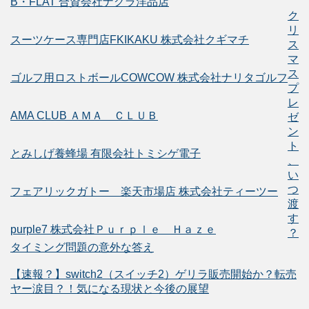
B・FLAT 合資会社ナグラ洋品店
ク
リ
スーツケース専門店FKIKAKU 株式会社クギマチ
ス
マ
ス
ゴルフ用ロストボールCOWCOW 株式会社ナリタゴルフ
プ
レ
AMA CLUB ＡＭＡ ＣＬＵＢ
ゼ
ン
ト
とみしげ養蜂場 有限会社トミシゲ電子
、
い
つ
フェアリックガトー 楽天市場店 株式会社ティーツー
渡
す
purple7 株式会社Ｐｕｒｐｌｅ Ｈａｚｅ
？
タイミング問題の意外な答え
【速報？】switch2（スイッチ2）ゲリラ販売開始か？転売
ヤー涙目？！気になる現状と今後の展望