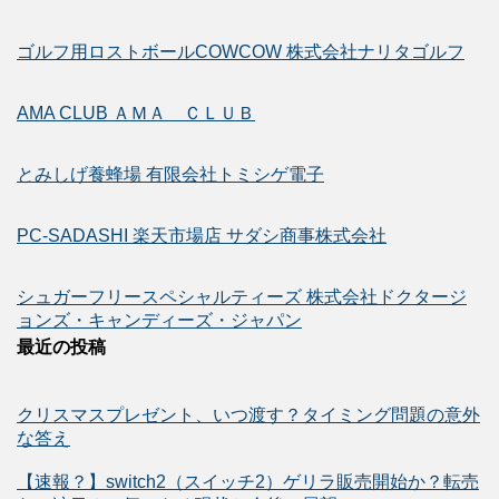
ゴルフ用ロストボールCOWCOW 株式会社ナリタゴルフ
AMA CLUB ＡＭＡ ＣＬＵＢ
とみしげ養蜂場 有限会社トミシゲ電子
PC-SADASHI 楽天市場店 サダシ商事株式会社
シュガーフリースペシャルティーズ 株式会社ドクタージ
ョンズ・キャンディーズ・ジャパン
最近の投稿
クリスマスプレゼント、いつ渡す？タイミング問題の意外
な答え
【速報？】switch2（スイッチ2）ゲリラ販売開始か？転売