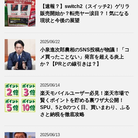
【速報？】switch2（スイッチ2）ゲリラ
販売開始か？転売ヤー涙目？！気になる
現状と今後の展望
2025/06/22
小泉進次郎農相のSNS投稿が物議！「コ
メ買ったことない」発言を超える炎上
か？【PRとの線引きは？】
2025/06/14
楽天モバイルユーザー必見！楽天市場で
賢くポイントを貯める裏ワザ大公開！
SPU、5と0のつく日、買いまわり、ふる
さと納税を徹底攻略
2025/06/13