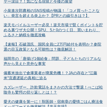
ヤー涙目？！気になる現状と今後の展望
小泉進次郎農相のSNS投稿が物議！「コメ買ったことな
い」発言を超える炎上か？【PRとの線引きは？】
楽天モバイルユーザー必見！楽天市場で賢くポイントを貯
める裏ワザ大公開！SPU、5と0のつく日、買いまわり、
ふるさと納税を徹底攻略
【速報】石破茂氏、国民全員に2万円給付を表明か？参院
選の目玉政策となる可能性は？徹底解説！
福岡市の「唐揚げ1個給食」問題、子どもたちのリアルな
声から見えた意外な事実
備蓄米放出で倉庫業者が廃業危機！？JAの存在と“江藤
米”流通遅延の真相に迫る
カズレーザー、詐欺電話をまさかの方法で撃退！ぺこぱ松
陰寺も驚愕の切り返しとは！？
愛犬の健康を第一に！獣医師・宿南章の愛情ごはん療法食
ドッグフードを徹底解説【楽天市場】