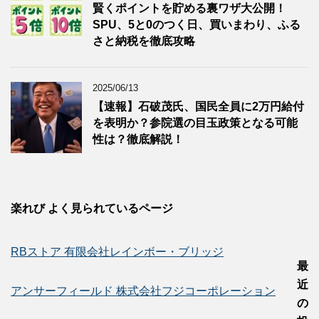
賢くポイントを貯める裏ワザ大公開！
SPU、5と0のつく日、買いまわり、ふる
さと納税を徹底攻略
2025/06/13
【速報】石破茂氏、国民全員に2万円給付
を表明か？参院選の目玉政策となる可能
性は？徹底解説！
楽れび よく見られているページ
RBストア 有限会社レインボー・ブリッジ
最
近
アンサーフィールド 株式会社フジコーポレーション
の