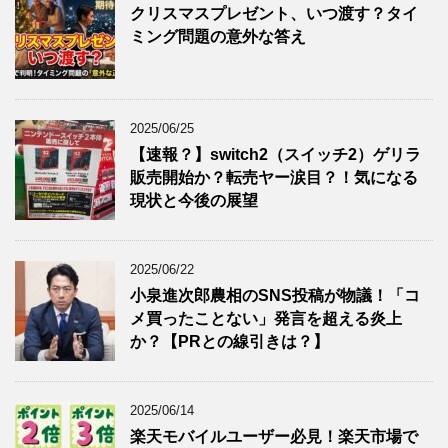
クリスマスプレゼント、いつ渡す？タイ
ミング問題の意外な答え
2025/06/25
【速報？】switch2（スイッチ2）ゲリラ
販売開始か？転売ヤー涙目？！気になる
現状と今後の展望
2025/06/22
小泉進次郎農相のSNS投稿が物議！「コ
メ買ったことない」発言を超える炎上
か？【PRとの線引きは？】
2025/06/14
楽天モバイルユーザー必見！楽天市場で