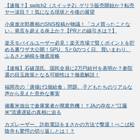
【速報？】switch2（スイッチ2）ゲリラ販売開始か？転売
ヤー涙目？！気になる現状と今後の展望
小泉進次郎農相のSNS投稿が物議！「コメ買ったことな
い」発言を超える炎上か？【PRとの線引きは？】
楽天モバイルユーザー必見！楽天市場で賢くポイントを貯
める裏ワザ大公開！SPU、5と0のつく日、買いまわり、
ふるさと納税を徹底攻略
【速報】石破茂氏、国民全員に2万円給付を表明か？参院
選の目玉政策となる可能性は？徹底解説！
福岡市の「唐揚げ1個給食」問題、子どもたちのリアルな
声から見えた意外な事実
備蓄米放出で倉庫業者が廃業危機！？JAの存在と“江藤
米”流通遅延の真相に迫る
カズレーザー、詐欺電話をまさかの方法で撃退！ぺこぱ松
陰寺も驚愕の切り返しとは！？