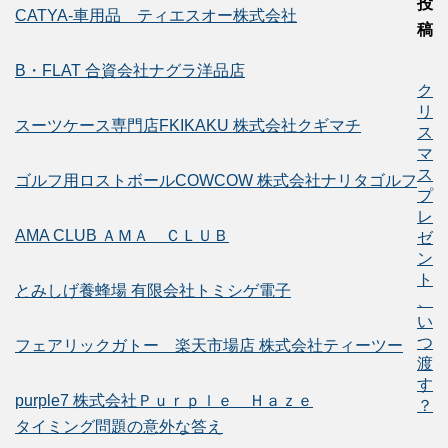
投
CATYA-車用品 ティエスオー株式会社
稿
B・FLAT 合資会社ナグラ洋品店
ク
リ
スーツケース専門店FKIKAKU 株式会社クギマチ
ス
マ
ス
ゴルフ用ロストボールCOWCOW 株式会社ナリタゴルフ
プ
レ
AMA CLUB ＡＭＡ ＣＬＵＢ
ゼ
ン
ト
とみしげ養蜂場 有限会社トミシゲ電子
、
い
つ
フェアリックガトー 楽天市場店 株式会社ティーツー
渡
す
purple7 株式会社Ｐｕｒｐｌｅ Ｈａｚｅ
？
タイミング問題の意外な答え