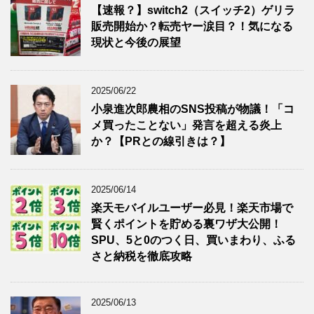
【速報？】switch2（スイッチ2）ゲリラ
販売開始か？転売ヤー涙目？！気になる
現状と今後の展望
2025/06/22
小泉進次郎農相のSNS投稿が物議！「コ
メ買ったことない」発言を超える炎上
か？【PRとの線引きは？】
2025/06/14
楽天モバイルユーザー必見！楽天市場で
賢くポイントを貯める裏ワザ大公開！
SPU、5と0のつく日、買いまわり、ふる
さと納税を徹底攻略
2025/06/13