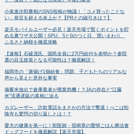
小泉進次郎農相のSNS投稿が物議！「コメ買ったことな
い」発言を超える炎上か？【PRとの線引きは？】
楽天モバイルユーザー必見！楽天市場で賢くポイントを貯
める裏ワザ大公開！SPU、5と0のつく日、買いまわり、
ふるさと納税を徹底攻略
【速報】石破茂氏、国民全員に2万円給付を表明か？参院
選の目玉政策となる可能性は？徹底解説！
福岡市の「唐揚げ1個給食」問題、子どもたちのリアルな
声から見えた意外な事実
備蓄米放出で倉庫業者が廃業危機！？JAの存在と“江藤
米”流通遅延の真相に迫る
カズレーザー、詐欺電話をまさかの方法で撃退！ぺこぱ松
陰寺も驚愕の切り返しとは！？
愛犬の健康を第一に！獣医師・宿南章の愛情ごはん療法食
ドッグフードを徹底解説【楽天市場】