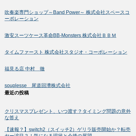
吹奏楽専門ショップ～Band Power～ 株式会社スペースコ
ーポレーション
激安スーツケース革命BB-Monsters 株式会社ＢＢＭ
タイムファースト 株式会社スタジオ・コーポレーション
福見る店 中村 徹
souplesse 尾道回漕株式会社
最近の投稿
クリスマスプレゼント、いつ渡す？タイミング問題の意外
な答え
【速報？】switch2（スイッチ2）ゲリラ販売開始か？転売
ヤー涙目？！気になる現状と今後の展望