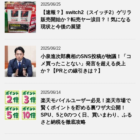
2025/06/25
【速報？】switch2（スイッチ2）ゲリラ
販売開始か？転売ヤー涙目？！気になる
現状と今後の展望
2025/06/22
小泉進次郎農相のSNS投稿が物議！「コ
メ買ったことない」発言を超える炎上
か？【PRとの線引きは？】
2025/06/14
楽天モバイルユーザー必見！楽天市場で
賢くポイントを貯める裏ワザ大公開！
SPU、5と0のつく日、買いまわり、ふる
さと納税を徹底攻略