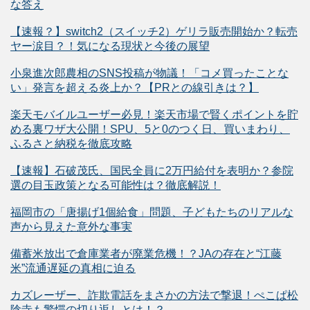
な答え
【速報？】switch2（スイッチ2）ゲリラ販売開始か？転売
ヤー涙目？！気になる現状と今後の展望
小泉進次郎農相のSNS投稿が物議！「コメ買ったことな
い」発言を超える炎上か？【PRとの線引きは？】
楽天モバイルユーザー必見！楽天市場で賢くポイントを貯
める裏ワザ大公開！SPU、5と0のつく日、買いまわり、
ふるさと納税を徹底攻略
【速報】石破茂氏、国民全員に2万円給付を表明か？参院
選の目玉政策となる可能性は？徹底解説！
福岡市の「唐揚げ1個給食」問題、子どもたちのリアルな
声から見えた意外な事実
備蓄米放出で倉庫業者が廃業危機！？JAの存在と“江藤
米”流通遅延の真相に迫る
カズレーザー、詐欺電話をまさかの方法で撃退！ぺこぱ松
陰寺も驚愕の切り返しとは！？