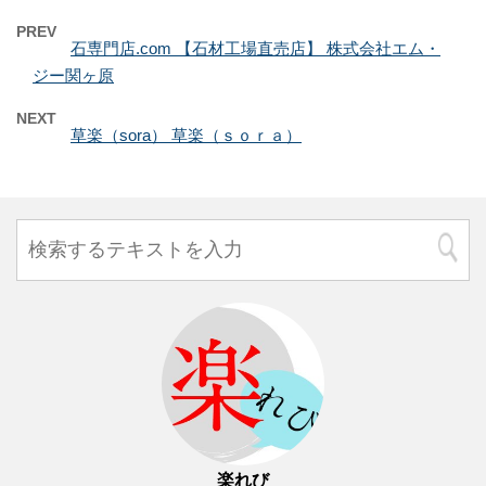
PREV
石専門店.com 【石材工場直売店】 株式会社エム・
ジー関ヶ原
NEXT
草楽（sora） 草楽（ｓｏｒａ）
楽れび