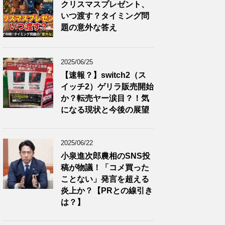
クリスマスプレゼント、
いつ渡す？タイミング問
題の意外な答え
2025/06/25
【速報？】switch2（ス
イッチ2）ゲリラ販売開始
か？転売ヤー涙目？！気
になる現状と今後の展望
2025/06/22
小泉進次郎農相のSNS投
稿が物議！「コメ買った
ことない」発言を超える
炎上か？【PRとの線引き
は？】