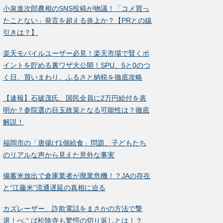
小泉進次郎農相のSNS投稿が物議！「コメ買っ
たことない」発言を超える炎上か？【PRとの線
引きは？】
楽天モバイルユーザー必見！楽天市場で賢くポ
イントを貯める裏ワザ大公開！SPU、5と0のつ
く日、買いまわり、ふるさと納税を徹底攻略
【速報】石破茂氏、国民全員に2万円給付を表
明か？参院選の目玉政策となる可能性は？徹底
解説！
福岡市の「唐揚げ1個給食」問題、子どもたち
のリアルな声から見えた意外な事実
備蓄米放出で倉庫業者が廃業危機！？JAの存在
と“江藤米”流通遅延の真相に迫る
カズレーザー、詐欺電話をまさかの方法で撃
退！ぺこぱ松陰寺も驚愕の切り返しとは！？