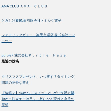
AMA CLUB ＡＭＡ ＣＬＵＢ
とみしげ養蜂場 有限会社トミシゲ電子
フェアリックガトー 楽天市場店 株式会社ティ
ーツー
purple7 株式会社Ｐｕｒｐｌｅ Ｈａｚｅ
最近の投稿
クリスマスプレゼント、いつ渡す？タイミング
問題の意外な答え
【速報？】switch2（スイッチ2）ゲリラ販売開
始か？転売ヤー涙目？！気になる現状と今後の
展望