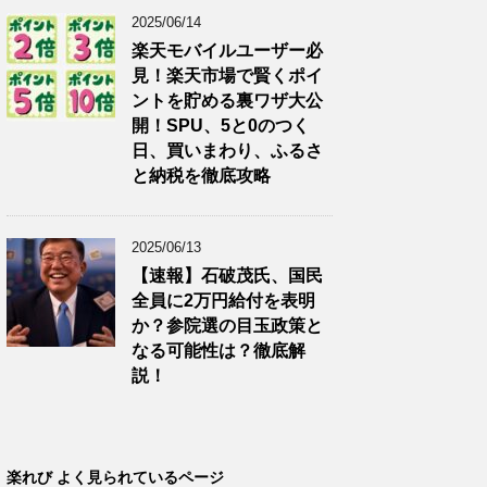
2025/06/14
楽天モバイルユーザー必
見！楽天市場で賢くポイ
ントを貯める裏ワザ大公
開！SPU、5と0のつく
日、買いまわり、ふるさ
と納税を徹底攻略
2025/06/13
【速報】石破茂氏、国民
全員に2万円給付を表明
か？参院選の目玉政策と
なる可能性は？徹底解
説！
楽れび よく見られているページ