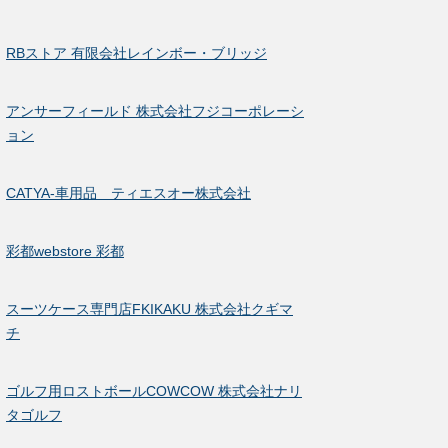
RBストア 有限会社レインボー・ブリッジ
アンサーフィールド 株式会社フジコーポレーシ
ョン
CATYA-車用品 ティエスオー株式会社
彩都webstore 彩都
スーツケース専門店FKIKAKU 株式会社クギマ
チ
ゴルフ用ロストボールCOWCOW 株式会社ナリ
タゴルフ