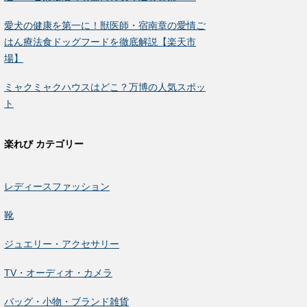
愛犬の健康を第一に！獣医師・宿南章の愛情ご
はん療法食ドッグフードを徹底解説【楽天市
場】
ミャクミャクハウスはどこ？万博の人気スポッ
ト
楽れび カテゴリー
レディースファッション
靴
ジュエリー・アクセサリー
TV・オーディオ・カメラ
バッグ・小物・ブランド雑貨