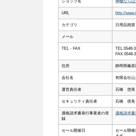
ショップ名
神棚なら山
URL
http://www.
カテゴリ
日用品雑貨
メール
TEL・FAX
TEL:0548-3
FAX:0548-3
住所
静岡県榛原
会社名
有限会社山
運営責任者
石橋 啓美
セキュリティ責任者
石橋 啓美
適格請求書発行事業者の登
適格請求書
録
セール開催日
セール開催
ます。