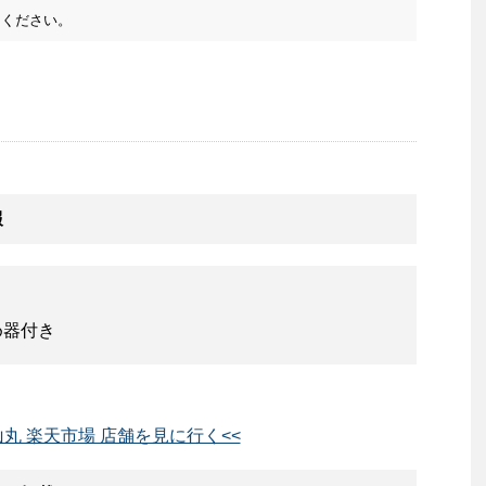
ください。
報
め器付き
山丸 楽天市場 店舗を見に行く<<