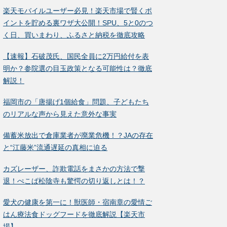
楽天モバイルユーザー必見！楽天市場で賢くポ
イントを貯める裏ワザ大公開！SPU、5と0のつ
く日、買いまわり、ふるさと納税を徹底攻略
【速報】石破茂氏、国民全員に2万円給付を表
明か？参院選の目玉政策となる可能性は？徹底
解説！
福岡市の「唐揚げ1個給食」問題、子どもたち
のリアルな声から見えた意外な事実
備蓄米放出で倉庫業者が廃業危機！？JAの存在
と“江藤米”流通遅延の真相に迫る
カズレーザー、詐欺電話をまさかの方法で撃
退！ぺこぱ松陰寺も驚愕の切り返しとは！？
愛犬の健康を第一に！獣医師・宿南章の愛情ご
はん療法食ドッグフードを徹底解説【楽天市
場】