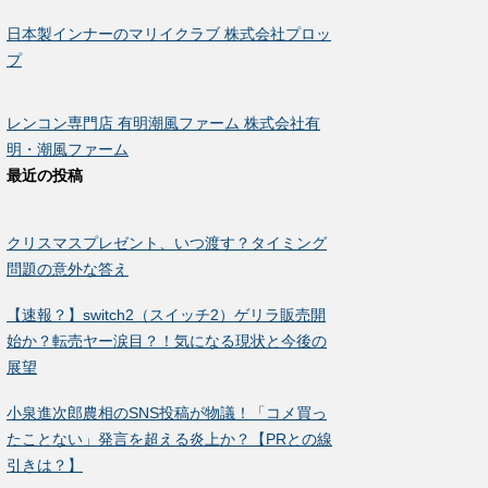
日本製インナーのマリイクラブ 株式会社プロッ
プ
レンコン専門店 有明潮風ファーム 株式会社有
明・潮風ファーム
最近の投稿
クリスマスプレゼント、いつ渡す？タイミング
問題の意外な答え
【速報？】switch2（スイッチ2）ゲリラ販売開
始か？転売ヤー涙目？！気になる現状と今後の
展望
小泉進次郎農相のSNS投稿が物議！「コメ買っ
たことない」発言を超える炎上か？【PRとの線
引きは？】