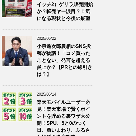
イッチ2）ゲリラ販売開始
か？転売ヤー涙目？！気
になる現状と今後の展望
2025/06/22
小泉進次郎農相のSNS投
稿が物議！「コメ買った
ことない」発言を超える
炎上か？【PRとの線引き
は？】
2025/06/14
楽天モバイルユーザー必
見！楽天市場で賢くポイ
ントを貯める裏ワザ大公
開！SPU、5と0のつく
日、買いまわり、ふるさ