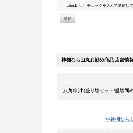
check:
チェックを入れて送信して
送信
神棚なら山丸お勧め商品 店舗情
八角錐(小)盛り塩セット/盛塩固
>>神棚なら