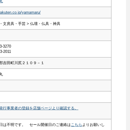
丸
rakuten.co.jp/yamamaru/
・文房具・手芸 > 仏壇・仏具・神具
3-3270
3-2011
郡吉田町川尻２１０９－１
丸
発行事業者の登録を店舗ページより確認する。
日は不明です。 セール開催日のご連絡は
こちら
よりお願いし