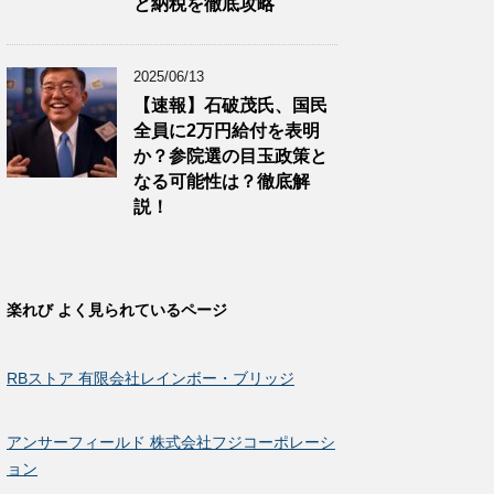
と納税を徹底攻略
2025/06/13
【速報】石破茂氏、国民
全員に2万円給付を表明
か？参院選の目玉政策と
なる可能性は？徹底解
説！
楽れび よく見られているページ
RBストア 有限会社レインボー・ブリッジ
アンサーフィールド 株式会社フジコーポレーシ
ョン