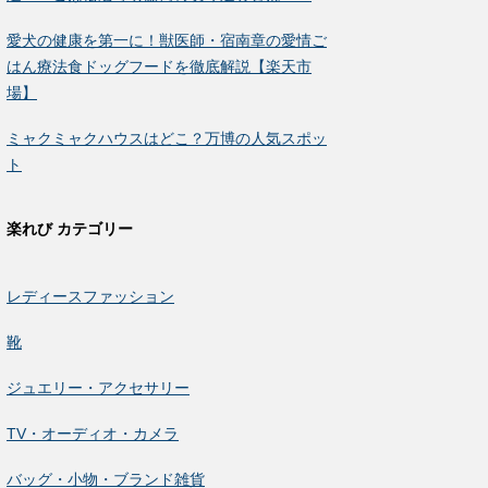
愛犬の健康を第一に！獣医師・宿南章の愛情ご
はん療法食ドッグフードを徹底解説【楽天市
場】
ミャクミャクハウスはどこ？万博の人気スポッ
ト
楽れび カテゴリー
レディースファッション
靴
ジュエリー・アクセサリー
TV・オーディオ・カメラ
バッグ・小物・ブランド雑貨