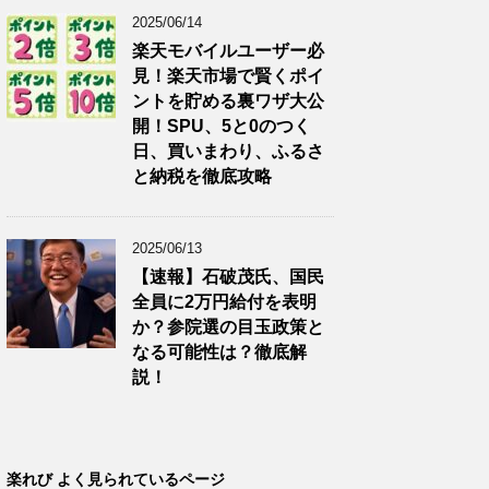
2025/06/14
楽天モバイルユーザー必
見！楽天市場で賢くポイ
ントを貯める裏ワザ大公
開！SPU、5と0のつく
日、買いまわり、ふるさ
と納税を徹底攻略
2025/06/13
【速報】石破茂氏、国民
全員に2万円給付を表明
か？参院選の目玉政策と
なる可能性は？徹底解
説！
楽れび よく見られているページ