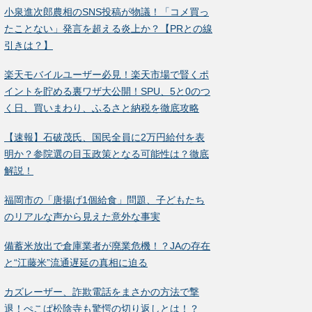
小泉進次郎農相のSNS投稿が物議！「コメ買っ
たことない」発言を超える炎上か？【PRとの線
引きは？】
楽天モバイルユーザー必見！楽天市場で賢くポ
イントを貯める裏ワザ大公開！SPU、5と0のつ
く日、買いまわり、ふるさと納税を徹底攻略
【速報】石破茂氏、国民全員に2万円給付を表
明か？参院選の目玉政策となる可能性は？徹底
解説！
福岡市の「唐揚げ1個給食」問題、子どもたち
のリアルな声から見えた意外な事実
備蓄米放出で倉庫業者が廃業危機！？JAの存在
と“江藤米”流通遅延の真相に迫る
カズレーザー、詐欺電話をまさかの方法で撃
退！ぺこぱ松陰寺も驚愕の切り返しとは！？