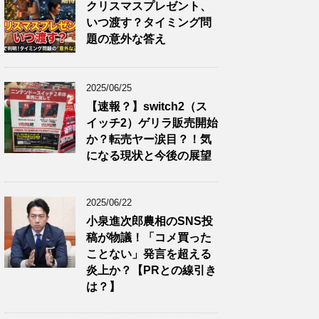
クリスマスプレゼント、
いつ渡す？タイミング問
題の意外な答え
2025/06/25
【速報？】switch2（ス
イッチ2）ゲリラ販売開始
か？転売ヤー涙目？！気
になる現状と今後の展望
2025/06/22
小泉進次郎農相のSNS投
稿が物議！「コメ買った
ことない」発言を超える
炎上か？【PRとの線引き
は？】