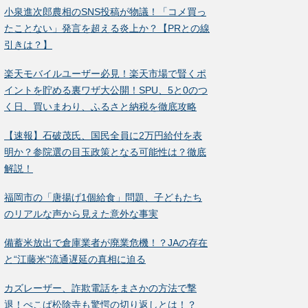
小泉進次郎農相のSNS投稿が物議！「コメ買っ
たことない」発言を超える炎上か？【PRとの線
引きは？】
楽天モバイルユーザー必見！楽天市場で賢くポ
イントを貯める裏ワザ大公開！SPU、5と0のつ
く日、買いまわり、ふるさと納税を徹底攻略
【速報】石破茂氏、国民全員に2万円給付を表
明か？参院選の目玉政策となる可能性は？徹底
解説！
福岡市の「唐揚げ1個給食」問題、子どもたち
のリアルな声から見えた意外な事実
備蓄米放出で倉庫業者が廃業危機！？JAの存在
と“江藤米”流通遅延の真相に迫る
カズレーザー、詐欺電話をまさかの方法で撃
退！ぺこぱ松陰寺も驚愕の切り返しとは！？