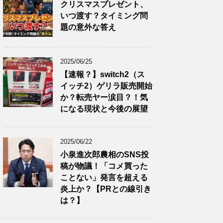
クリスマスプレゼント、
いつ渡す？タイミング問
題の意外な答え
2025/06/25
【速報？】switch2（ス
イッチ2）ゲリラ販売開始
か？転売ヤー涙目？！気
になる現状と今後の展望
2025/06/22
小泉進次郎農相のSNS投
稿が物議！「コメ買った
ことない」発言を超える
炎上か？【PRとの線引き
は？】