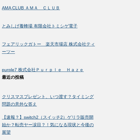
AMA CLUB ＡＭＡ ＣＬＵＢ
とみしげ養蜂場 有限会社トミシゲ電子
フェアリックガトー 楽天市場店 株式会社ティ
ーツー
purple7 株式会社Ｐｕｒｐｌｅ Ｈａｚｅ
最近の投稿
クリスマスプレゼント、いつ渡す？タイミング
問題の意外な答え
【速報？】switch2（スイッチ2）ゲリラ販売開
始か？転売ヤー涙目？！気になる現状と今後の
展望