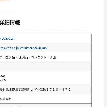
an 詳細情報
 Balibulan
.rakuten.co.jp/worldstonebalibulan/
康・医薬品 > 医薬品・コンタクト・介護
6335
6335
601 長野県上伊那郡箕輪町大字中箕輪３７３０－４７５
株式会社