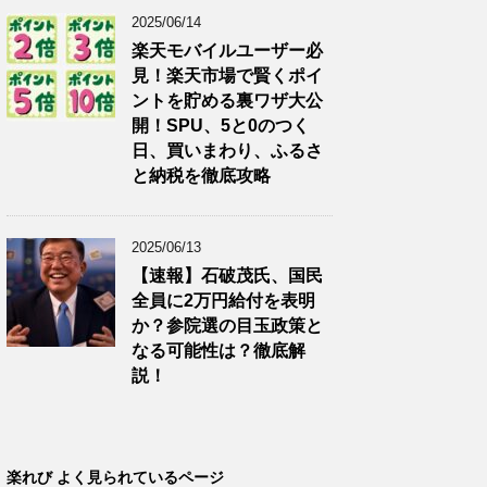
2025/06/14
楽天モバイルユーザー必
見！楽天市場で賢くポイ
ントを貯める裏ワザ大公
開！SPU、5と0のつく
日、買いまわり、ふるさ
と納税を徹底攻略
2025/06/13
【速報】石破茂氏、国民
全員に2万円給付を表明
か？参院選の目玉政策と
なる可能性は？徹底解
説！
楽れび よく見られているページ