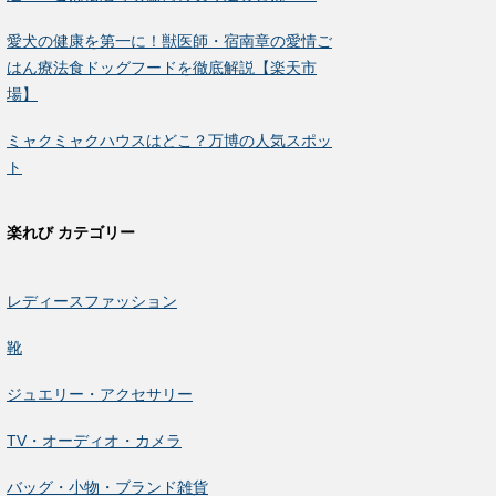
愛犬の健康を第一に！獣医師・宿南章の愛情ご
はん療法食ドッグフードを徹底解説【楽天市
場】
ミャクミャクハウスはどこ？万博の人気スポッ
ト
楽れび カテゴリー
レディースファッション
靴
ジュエリー・アクセサリー
TV・オーディオ・カメラ
バッグ・小物・ブランド雑貨