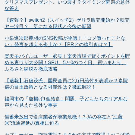
クリスマスプレゼント、いつ渡す？タイミング問題の意外
な答え
【速報？】switch2（スイッチ2）ゲリラ販売開始か？転売
ヤー涙目？！気になる現状と今後の展望
小泉進次郎農相のSNS投稿が物議！「コメ買ったことな
い」発言を超える炎上か？【PRとの線引きは？】
楽天モバイルユーザー必見！楽天市場で賢くポイントを貯
める裏ワザ大公開！SPU、5と0のつく日、買いまわり、
ふるさと納税を徹底攻略
【速報】石破茂氏、国民全員に2万円給付を表明か？参院
選の目玉政策となる可能性は？徹底解説！
福岡市の「唐揚げ1個給食」問題、子どもたちのリアルな
声から見えた意外な事実
備蓄米放出で倉庫業者が廃業危機！？JAの存在と“江藤
米”流通遅延の真相に迫る
カズレーザー、詐欺電話をまさかの方法で撃退！ぺこぱ松