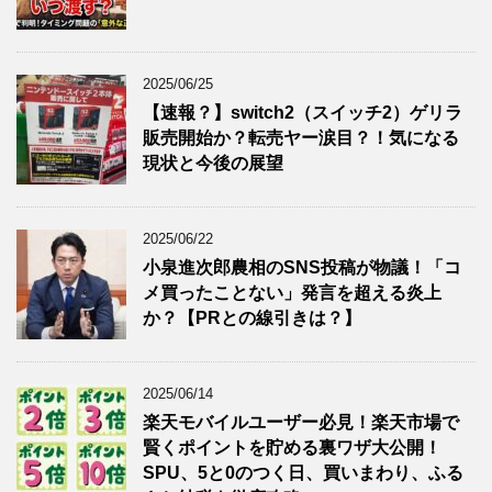
2025/06/25
【速報？】switch2（スイッチ2）ゲリラ
販売開始か？転売ヤー涙目？！気になる
現状と今後の展望
2025/06/22
小泉進次郎農相のSNS投稿が物議！「コ
メ買ったことない」発言を超える炎上
か？【PRとの線引きは？】
2025/06/14
楽天モバイルユーザー必見！楽天市場で
賢くポイントを貯める裏ワザ大公開！
SPU、5と0のつく日、買いまわり、ふる