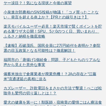
ヤー涙目？！気になる現状と今後の展望
小泉進次郎農相のSNS投稿が物議！「コメ買ったことな
い」発言を超える炎上か？【PRとの線引きは？】
楽天モバイルユーザー必見！楽天市場で賢くポイントを貯
める裏ワザ大公開！SPU、5と0のつく日、買いまわり、
ふるさと納税を徹底攻略
【速報】石破茂氏、国民全員に2万円給付を表明か？参院
選の目玉政策となる可能性は？徹底解説！
福岡市の「唐揚げ1個給食」問題、子どもたちのリアルな
声から見えた意外な事実
備蓄米放出で倉庫業者が廃業危機！？JAの存在と“江藤
米”流通遅延の真相に迫る
カズレーザー、詐欺電話をまさかの方法で撃退！ぺこぱ松
陰寺も驚愕の切り返しとは！？
愛犬の健康を第一に！獣医師・宿南章の愛情ごはん療法食