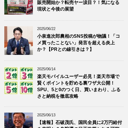
販売開始か？転売ヤー涙目？！気になる
現状と今後の展望
2025/06/22
小泉進次郎農相のSNS投稿が物議！「コ
メ買ったことない」発言を超える炎上
か？【PRとの線引きは？】
2025/06/14
楽天モバイルユーザー必見！楽天市場で
賢くポイントを貯める裏ワザ大公開！
SPU、5と0のつく日、買いまわり、ふる
さと納税を徹底攻略
2025/06/13
【速報】石破茂氏、国民全員に2万円給付