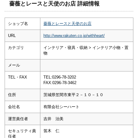
薔薇とレースと天使のお店 詳細情報
ショップ名
薔薇とレースと天使のお店
URL
http://www.rakuten.co.jp/withheart/
カテゴリ
インテリア・寝具・収納 > インテリア小物・置
物
メール
TEL・FAX
TEL:0296-78-3202
FAX:0296-78-3462
住所
茨城県笠間市東平２－１０－１０
会社名
有限会社シーハート
運営責任者
吉井 治美
セキュリティ責
笛木 仁
任者