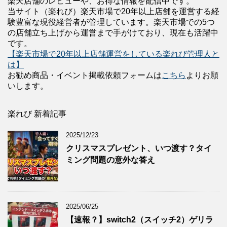
楽天店舗のレビューや、お得な情報を配信中です。
当サイト（楽れび）楽天市場で20年以上店舗を運営する経
験豊富な現役経営者が管理しています。楽天市場での5つ
の店舗立ち上げから運営まで手がけており、現在も活躍中
です。
【楽天市場で20年以上店舗運営をしている楽れび管理人と
は】
お勧め商品・イベント掲載依頼フォームは
こちら
よりお願
いします。
楽れび 新着記事
2025/12/23
クリスマスプレゼント、いつ渡す？タイ
ミング問題の意外な答え
2025/06/25
【速報？】switch2（スイッチ2）ゲリラ