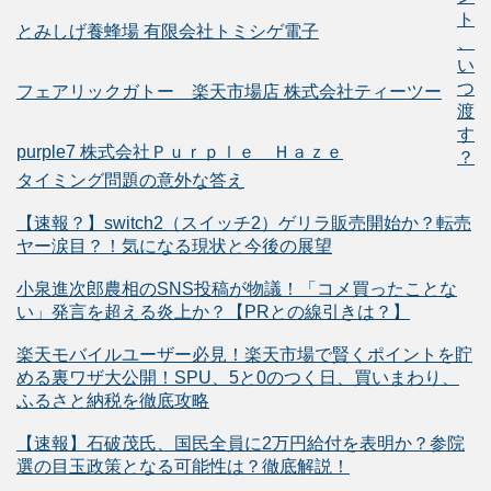
ト
とみしげ養蜂場 有限会社トミシゲ電子
、
い
つ
フェアリックガトー 楽天市場店 株式会社ティーツー
渡
す
purple7 株式会社Ｐｕｒｐｌｅ Ｈａｚｅ
？
タイミング問題の意外な答え
【速報？】switch2（スイッチ2）ゲリラ販売開始か？転売
ヤー涙目？！気になる現状と今後の展望
小泉進次郎農相のSNS投稿が物議！「コメ買ったことな
い」発言を超える炎上か？【PRとの線引きは？】
楽天モバイルユーザー必見！楽天市場で賢くポイントを貯
める裏ワザ大公開！SPU、5と0のつく日、買いまわり、
ふるさと納税を徹底攻略
【速報】石破茂氏、国民全員に2万円給付を表明か？参院
選の目玉政策となる可能性は？徹底解説！