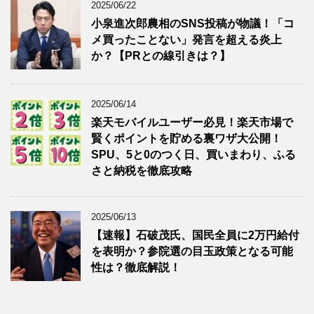
2025/06/22
小泉進次郎農相のSNS投稿が物議！「コ
メ買ったことない」発言を超える炎上
か？【PRとの線引きは？】
2025/06/14
楽天モバイルユーザー必見！楽天市場で
賢くポイントを貯める裏ワザ大公開！
SPU、5と0のつく日、買いまわり、ふる
さと納税を徹底攻略
2025/06/13
【速報】石破茂氏、国民全員に2万円給付
を表明か？参院選の目玉政策となる可能
性は？徹底解説！