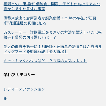
福岡市の「唐揚げ1個給食」問題、子どもたちのリアルな
声から見えた意外な事実
備蓄米放出で倉庫業者が廃業危機！？JAの存在と“江藤
米”流通遅延の真相に迫る
カズレーザー、詐欺電話をまさかの方法で撃退！ぺこぱ松
陰寺も驚愕の切り返しとは！？
愛犬の健康を第一に！獣医師・宿南章の愛情ごはん療法食
ドッグフードを徹底解説【楽天市場】
ミャクミャクハウスはどこ？万博の人気スポット
楽れび カテゴリー
レディースファッション
靴