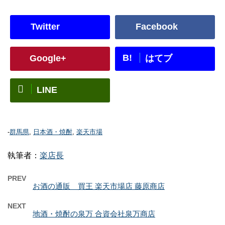
Twitter
Facebook
B!
Google+
はてブ
LINE
-
群馬県
,
日本酒・焼酎
,
楽天市場
執筆者：
楽店長
PREV
お酒の通販 買王 楽天市場店 藤原商店
NEXT
地酒・焼酎の泉万 合資会社泉万商店