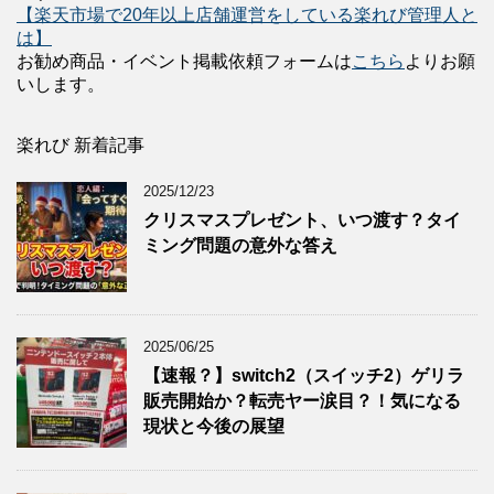
【楽天市場で20年以上店舗運営をしている楽れび管理人と
は】
お勧め商品・イベント掲載依頼フォームは
こちら
よりお願
いします。
楽れび 新着記事
2025/12/23
クリスマスプレゼント、いつ渡す？タイ
ミング問題の意外な答え
2025/06/25
【速報？】switch2（スイッチ2）ゲリラ
販売開始か？転売ヤー涙目？！気になる
現状と今後の展望