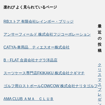
楽れび よく見られているページ
RBストア 有限会社レインボー・ブリッジ
最
近
アンサーフィールド 株式会社フジコーポレーション
の
投
CATYA-車用品 ティエスオー株式会社
稿
B・FLAT 合資会社ナグラ洋品店
ク
リ
スーツケース専門店FKIKAKU 株式会社クギマチ
ス
マ
ス
ゴルフ用ロストボールCOWCOW 株式会社ナリタゴルフ
プ
レ
AMA CLUB ＡＭＡ ＣＬＵＢ
ゼ
ン