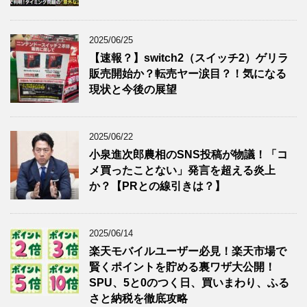
2025/06/25
【速報？】switch2（スイッチ2）ゲリラ
販売開始か？転売ヤー涙目？！気になる
現状と今後の展望
2025/06/22
小泉進次郎農相のSNS投稿が物議！「コ
メ買ったことない」発言を超える炎上
か？【PRとの線引きは？】
2025/06/14
楽天モバイルユーザー必見！楽天市場で
賢くポイントを貯める裏ワザ大公開！
SPU、5と0のつく日、買いまわり、ふる
さと納税を徹底攻略