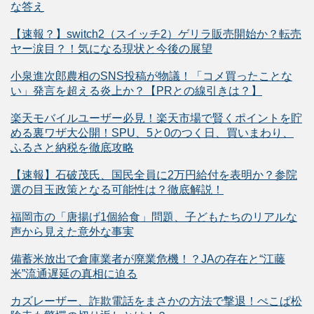
な答え
【速報？】switch2（スイッチ2）ゲリラ販売開始か？転売
ヤー涙目？！気になる現状と今後の展望
小泉進次郎農相のSNS投稿が物議！「コメ買ったことな
い」発言を超える炎上か？【PRとの線引きは？】
楽天モバイルユーザー必見！楽天市場で賢くポイントを貯
める裏ワザ大公開！SPU、5と0のつく日、買いまわり、
ふるさと納税を徹底攻略
【速報】石破茂氏、国民全員に2万円給付を表明か？参院
選の目玉政策となる可能性は？徹底解説！
福岡市の「唐揚げ1個給食」問題、子どもたちのリアルな
声から見えた意外な事実
備蓄米放出で倉庫業者が廃業危機！？JAの存在と“江藤
米”流通遅延の真相に迫る
カズレーザー、詐欺電話をまさかの方法で撃退！ぺこぱ松