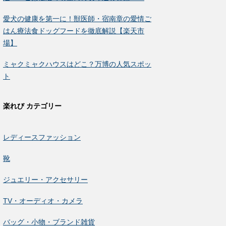
愛犬の健康を第一に！獣医師・宿南章の愛情ご
はん療法食ドッグフードを徹底解説【楽天市
場】
ミャクミャクハウスはどこ？万博の人気スポッ
ト
楽れび カテゴリー
レディースファッション
靴
ジュエリー・アクセサリー
TV・オーディオ・カメラ
バッグ・小物・ブランド雑貨