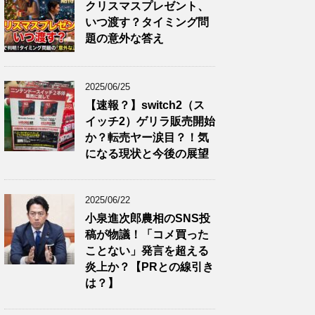
クリスマスプレゼント、
いつ渡す？タイミング問
題の意外な答え
2025/06/25
【速報？】switch2（ス
イッチ2）ゲリラ販売開始
か？転売ヤー涙目？！気
になる現状と今後の展望
2025/06/22
小泉進次郎農相のSNS投
稿が物議！「コメ買った
ことない」発言を超える
炎上か？【PRとの線引き
は？】