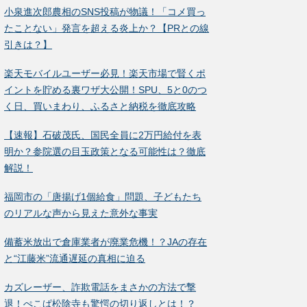
小泉進次郎農相のSNS投稿が物議！「コメ買っ
たことない」発言を超える炎上か？【PRとの線
引きは？】
楽天モバイルユーザー必見！楽天市場で賢くポ
イントを貯める裏ワザ大公開！SPU、5と0のつ
く日、買いまわり、ふるさと納税を徹底攻略
【速報】石破茂氏、国民全員に2万円給付を表
明か？参院選の目玉政策となる可能性は？徹底
解説！
福岡市の「唐揚げ1個給食」問題、子どもたち
のリアルな声から見えた意外な事実
備蓄米放出で倉庫業者が廃業危機！？JAの存在
と“江藤米”流通遅延の真相に迫る
カズレーザー、詐欺電話をまさかの方法で撃
退！ぺこぱ松陰寺も驚愕の切り返しとは！？