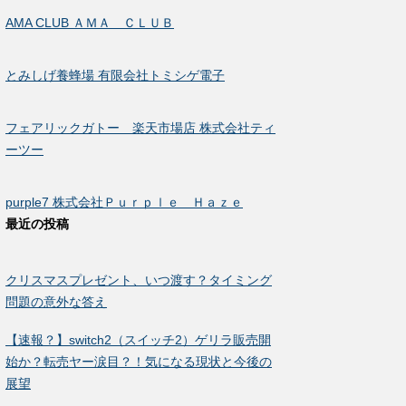
AMA CLUB ＡＭＡ ＣＬＵＢ
とみしげ養蜂場 有限会社トミシゲ電子
フェアリックガトー 楽天市場店 株式会社ティ
ーツー
purple7 株式会社Ｐｕｒｐｌｅ Ｈａｚｅ
最近の投稿
クリスマスプレゼント、いつ渡す？タイミング
問題の意外な答え
【速報？】switch2（スイッチ2）ゲリラ販売開
始か？転売ヤー涙目？！気になる現状と今後の
展望