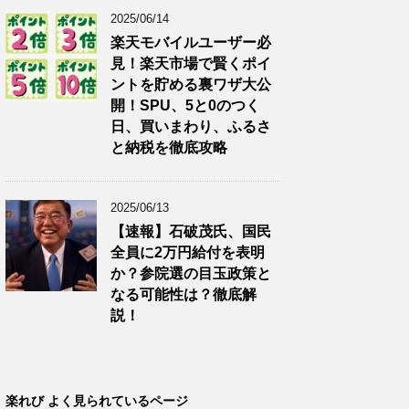
2025/06/14
楽天モバイルユーザー必
見！楽天市場で賢くポイ
ントを貯める裏ワザ大公
開！SPU、5と0のつく
日、買いまわり、ふるさ
と納税を徹底攻略
2025/06/13
【速報】石破茂氏、国民
全員に2万円給付を表明
か？参院選の目玉政策と
なる可能性は？徹底解
説！
楽れび よく見られているページ