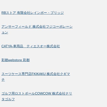
RBストア 有限会社レインボー・ブリッジ
アンサーフィールド 株式会社フジコーポレーシ
ョン
CATYA-車用品 ティエスオー株式会社
彩都webstore 彩都
スーツケース専門店FKIKAKU 株式会社クギマ
チ
ゴルフ用ロストボールCOWCOW 株式会社ナリ
タゴルフ