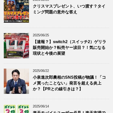
クリスマスプレゼント、いつ渡す？タイ
ミング問題の意外な答え
2025/06/25
【速報？】switch2（スイッチ2）ゲリラ
販売開始か？転売ヤー涙目？！気になる
現状と今後の展望
2025/06/22
小泉進次郎農相のSNS投稿が物議！「コ
メ買ったことない」発言を超える炎上
か？【PRとの線引きは？】
2025/06/14
楽天モバイルユーザー必見！楽天市場で