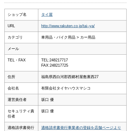
ショップ名
タイ屋
URL
http://www.rakuten.co.jp/tai--ya/
カテゴリ
車用品・バイク用品 > カー用品
メール
TEL・FAX
TEL:248217717
FAX:248217725
住所
福島県西白河郡西郷村屋敷裏西27
会社名
有限会社タイヤハウスマシコ
運営責任者
坂口 優
セキュリティ責
坂口 優
任者
適格請求書発行
適格請求書発行事業者の登録を店舗ページより