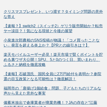
クリスマスプレゼント、いつ渡す？タイミング問題の意外
な答え
【速報？】switch2（スイッチ2）ゲリラ販売開始か？転売
ヤー涙目？！気になる現状と今後の展望
小泉進次郎農相のSNS投稿が物議！「コメ買ったことな
い」発言を超える炎上か？【PRとの線引きは？】
楽天モバイルユーザー必見！楽天市場で賢くポイントを貯
める裏ワザ大公開！SPU、5と0のつく日、買いまわり、
ふるさと納税を徹底攻略
【速報】石破茂氏、国民全員に2万円給付を表明か？参院
選の目玉政策となる可能性は？徹底解説！
福岡市の「唐揚げ1個給食」問題、子どもたちのリアルな
声から見えた意外な事実
備蓄米放出で倉庫業者が廃業危機！？JAの存在と“江藤