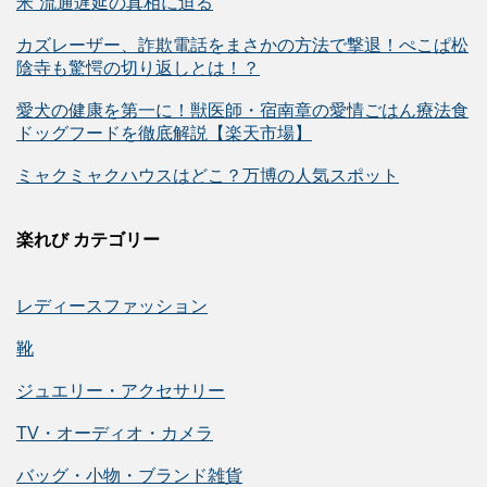
米”流通遅延の真相に迫る
カズレーザー、詐欺電話をまさかの方法で撃退！ぺこぱ松
陰寺も驚愕の切り返しとは！？
愛犬の健康を第一に！獣医師・宿南章の愛情ごはん療法食
ドッグフードを徹底解説【楽天市場】
ミャクミャクハウスはどこ？万博の人気スポット
楽れび カテゴリー
レディースファッション
靴
ジュエリー・アクセサリー
TV・オーディオ・カメラ
バッグ・小物・ブランド雑貨