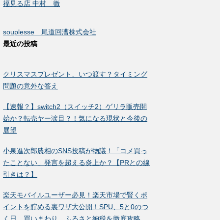
福見る店 中村 徹
souplesse 尾道回漕株式会社
最近の投稿
クリスマスプレゼント、いつ渡す？タイミング
問題の意外な答え
【速報？】switch2（スイッチ2）ゲリラ販売開
始か？転売ヤー涙目？！気になる現状と今後の
展望
小泉進次郎農相のSNS投稿が物議！「コメ買っ
たことない」発言を超える炎上か？【PRとの線
引きは？】
楽天モバイルユーザー必見！楽天市場で賢くポ
イントを貯める裏ワザ大公開！SPU、5と0のつ
く日、買いまわり、ふるさと納税を徹底攻略