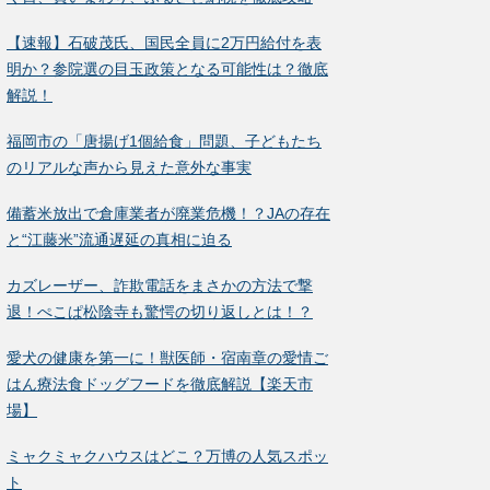
【速報】石破茂氏、国民全員に2万円給付を表
明か？参院選の目玉政策となる可能性は？徹底
解説！
福岡市の「唐揚げ1個給食」問題、子どもたち
のリアルな声から見えた意外な事実
備蓄米放出で倉庫業者が廃業危機！？JAの存在
と“江藤米”流通遅延の真相に迫る
カズレーザー、詐欺電話をまさかの方法で撃
退！ぺこぱ松陰寺も驚愕の切り返しとは！？
愛犬の健康を第一に！獣医師・宿南章の愛情ご
はん療法食ドッグフードを徹底解説【楽天市
場】
ミャクミャクハウスはどこ？万博の人気スポッ
ト