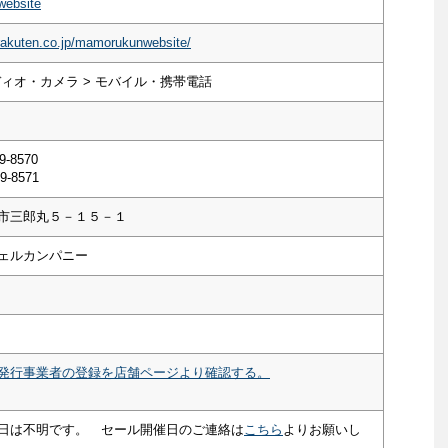
bsite
rakuten.co.jp/mamorukunwebsite/
ディオ・カメラ > モバイル・携帯電話
9-8570
9-8571
市三郎丸５－１５－１
ェルカンパニー
発行事業者の登録を店舗ページより確認する。
日は不明です。 セール開催日のご連絡は
こちら
よりお願いし