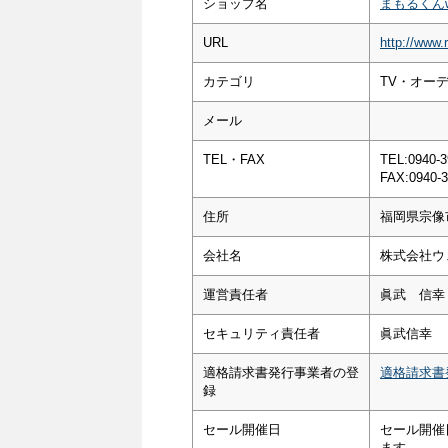
ショップ名
まもるくんwe
URL
http://www.
カテゴリ
TV・オー
メール
TEL・FAX
TEL:0940-3
FAX:0940-3
住所
福岡県宗像
会社名
株式会社ウ
運営責任者
眞武 信幸
セキュリティ責任者
眞武信幸
適格請求書発行事業者の登
適格請求書
録
セール開催日
セール開催
ます。