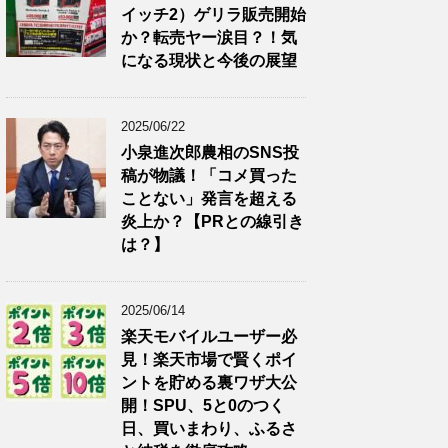
イッチ2）ゲリラ販売開始
か？転売ヤー涙目？！気
になる現状と今後の展望
2025/06/22
小泉進次郎農相のSNS投
稿が物議！「コメ買った
ことない」発言を超える
炎上か？【PRとの線引き
は？】
2025/06/14
楽天モバイルユーザー必
見！楽天市場で賢くポイ
ントを貯める裏ワザ大公
開！SPU、5と0のつく
日、買いまわり、ふるさ