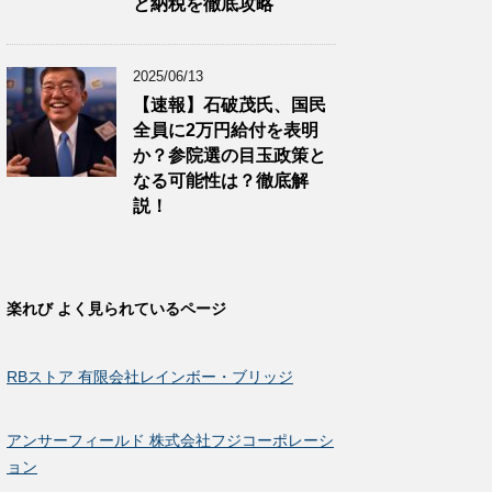
と納税を徹底攻略
2025/06/13
【速報】石破茂氏、国民
全員に2万円給付を表明
か？参院選の目玉政策と
なる可能性は？徹底解
説！
楽れび よく見られているページ
RBストア 有限会社レインボー・ブリッジ
アンサーフィールド 株式会社フジコーポレーシ
ョン