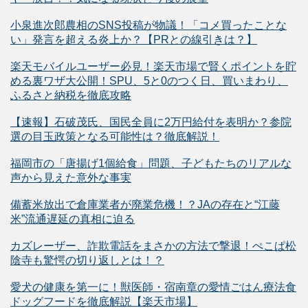
小泉進次郎農相のSNS投稿が物議！「コメ買ったことな
い」発言を超える炎上か？【PRとの線引きは？】
楽天モバイルユーザー必見！楽天市場で賢くポイントを貯
める裏ワザ大公開！SPU、5と0のつく日、買いまわり、
ふるさと納税を徹底攻略
【速報】石破茂氏、国民全員に2万円給付を表明か？参院
選の目玉政策となる可能性は？徹底解説！
福岡市の「唐揚げ1個給食」問題、子どもたちのリアルな
声から見えた意外な事実
備蓄米放出で倉庫業者が廃業危機！？JAの存在と“江藤
米”流通遅延の真相に迫る
カズレーザー、詐欺電話をまさかの方法で撃退！ぺこぱ松
陰寺も驚愕の切り返しとは！？
愛犬の健康を第一に！獣医師・宿南章の愛情ごはん療法食
ドッグフードを徹底解説【楽天市場】