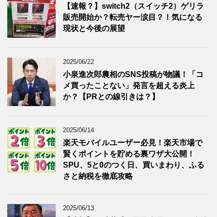
【速報？】switch2（スイッチ2）ゲリラ
販売開始か？転売ヤー涙目？！気になる
現状と今後の展望
2025/06/22
小泉進次郎農相のSNS投稿が物議！「コ
メ買ったことない」発言を超える炎上
か？【PRとの線引きは？】
2025/06/14
楽天モバイルユーザー必見！楽天市場で
賢くポイントを貯める裏ワザ大公開！
SPU、5と0のつく日、買いまわり、ふる
さと納税を徹底攻略
2025/06/13