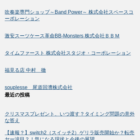
吹奏楽専門ショップ～Band Power～ 株式会社スペースコ
ーポレーション
激安スーツケース革命BB-Monsters 株式会社ＢＢＭ
タイムファースト 株式会社スタジオ・コーポレーション
福見る店 中村 徹
souplesse 尾道回漕株式会社
最近の投稿
クリスマスプレゼント、いつ渡す？タイミング問題の意外
な答え
【速報？】switch2（スイッチ2）ゲリラ販売開始か？転売
ヤー涙目？！気になる現状と今後の展望