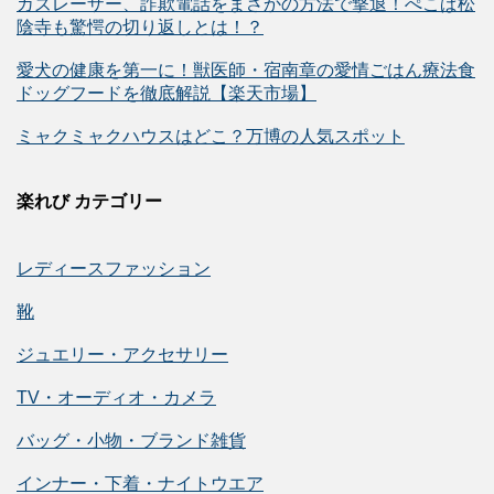
カズレーザー、詐欺電話をまさかの方法で撃退！ぺこぱ松
陰寺も驚愕の切り返しとは！？
愛犬の健康を第一に！獣医師・宿南章の愛情ごはん療法食
ドッグフードを徹底解説【楽天市場】
ミャクミャクハウスはどこ？万博の人気スポット
楽れび カテゴリー
レディースファッション
靴
ジュエリー・アクセサリー
TV・オーディオ・カメラ
バッグ・小物・ブランド雑貨
インナー・下着・ナイトウエア