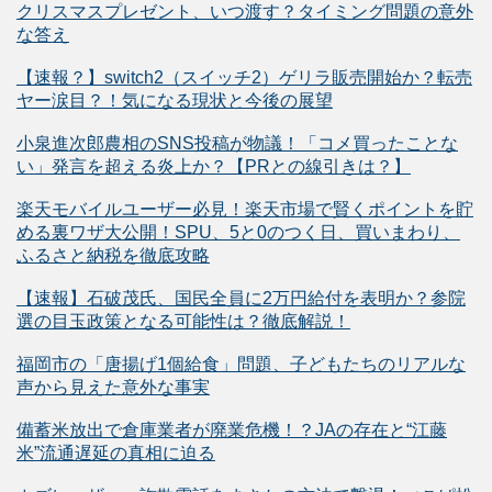
クリスマスプレゼント、いつ渡す？タイミング問題の意外
な答え
【速報？】switch2（スイッチ2）ゲリラ販売開始か？転売
ヤー涙目？！気になる現状と今後の展望
小泉進次郎農相のSNS投稿が物議！「コメ買ったことな
い」発言を超える炎上か？【PRとの線引きは？】
楽天モバイルユーザー必見！楽天市場で賢くポイントを貯
める裏ワザ大公開！SPU、5と0のつく日、買いまわり、
ふるさと納税を徹底攻略
【速報】石破茂氏、国民全員に2万円給付を表明か？参院
選の目玉政策となる可能性は？徹底解説！
福岡市の「唐揚げ1個給食」問題、子どもたちのリアルな
声から見えた意外な事実
備蓄米放出で倉庫業者が廃業危機！？JAの存在と“江藤
米”流通遅延の真相に迫る