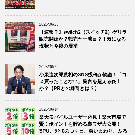
2025/06/25
【速報？】switch2（スイッチ2）ゲリラ
販売開始か？転売ヤー涙目？！気になる
現状と今後の展望
2025/06/22
小泉進次郎農相のSNS投稿が物議！「コ
メ買ったことない」発言を超える炎上
か？【PRとの線引きは？】
2025/06/14
楽天モバイルユーザー必見！楽天市場で
賢くポイントを貯める裏ワザ大公開！
SPU、5と0のつく日、買いまわり、ふる