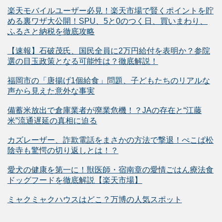
楽天モバイルユーザー必見！楽天市場で賢くポイントを貯
める裏ワザ大公開！SPU、5と0のつく日、買いまわり、
ふるさと納税を徹底攻略
【速報】石破茂氏、国民全員に2万円給付を表明か？参院
選の目玉政策となる可能性は？徹底解説！
福岡市の「唐揚げ1個給食」問題、子どもたちのリアルな
声から見えた意外な事実
備蓄米放出で倉庫業者が廃業危機！？JAの存在と“江藤
米”流通遅延の真相に迫る
カズレーザー、詐欺電話をまさかの方法で撃退！ぺこぱ松
陰寺も驚愕の切り返しとは！？
愛犬の健康を第一に！獣医師・宿南章の愛情ごはん療法食
ドッグフードを徹底解説【楽天市場】
ミャクミャクハウスはどこ？万博の人気スポット