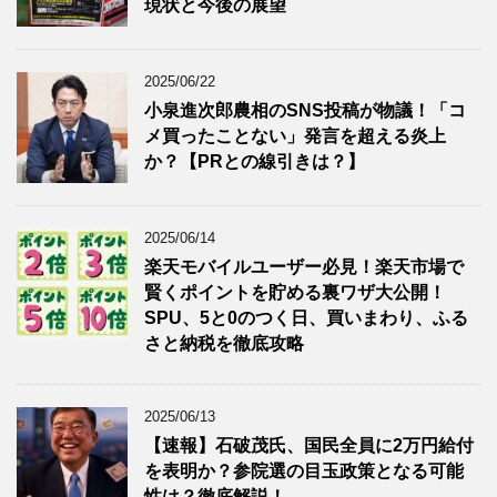
現状と今後の展望
2025/06/22
小泉進次郎農相のSNS投稿が物議！「コ
メ買ったことない」発言を超える炎上
か？【PRとの線引きは？】
2025/06/14
楽天モバイルユーザー必見！楽天市場で
賢くポイントを貯める裏ワザ大公開！
SPU、5と0のつく日、買いまわり、ふる
さと納税を徹底攻略
2025/06/13
【速報】石破茂氏、国民全員に2万円給付
を表明か？参院選の目玉政策となる可能
性は？徹底解説！