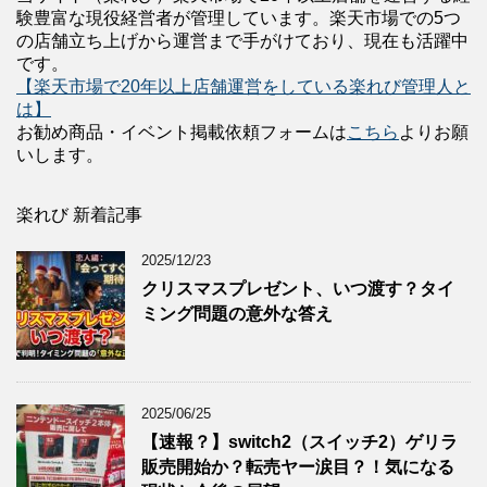
験豊富な現役経営者が管理しています。楽天市場での5つ
の店舗立ち上げから運営まで手がけており、現在も活躍中
です。
【楽天市場で20年以上店舗運営をしている楽れび管理人と
は】
お勧め商品・イベント掲載依頼フォームは
こちら
よりお願
いします。
楽れび 新着記事
2025/12/23
クリスマスプレゼント、いつ渡す？タイ
ミング問題の意外な答え
2025/06/25
【速報？】switch2（スイッチ2）ゲリラ
販売開始か？転売ヤー涙目？！気になる