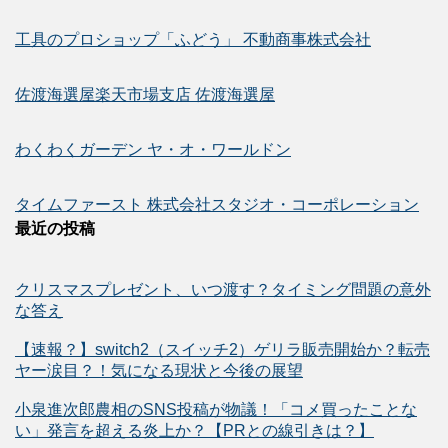
工具のプロショップ「ふどう」 不動商事株式会社
佐渡海選屋楽天市場支店 佐渡海選屋
わくわくガーデン ヤ・オ・ワールドン
タイムファースト 株式会社スタジオ・コーポレーション
最近の投稿
クリスマスプレゼント、いつ渡す？タイミング問題の意外
な答え
【速報？】switch2（スイッチ2）ゲリラ販売開始か？転売
ヤー涙目？！気になる現状と今後の展望
小泉進次郎農相のSNS投稿が物議！「コメ買ったことな
い」発言を超える炎上か？【PRとの線引きは？】