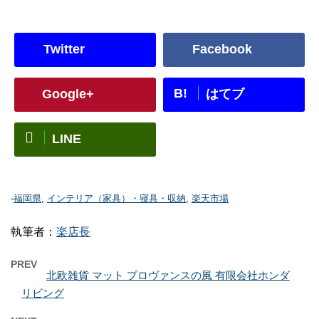
Twitter
Facebook
B!
Google+
はてブ
LINE
-
福岡県
,
インテリア（家具）・寝具・収納
,
楽天市場
執筆者：
楽店長
PREV
北欧雑貨 マット プロヴァンスの風 有限会社ホンダ
リビング