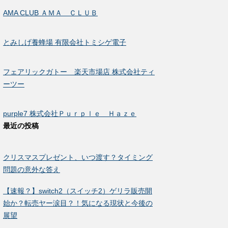
AMA CLUB ＡＭＡ ＣＬＵＢ
とみしげ養蜂場 有限会社トミシゲ電子
フェアリックガトー 楽天市場店 株式会社ティ
ーツー
purple7 株式会社Ｐｕｒｐｌｅ Ｈａｚｅ
最近の投稿
クリスマスプレゼント、いつ渡す？タイミング
問題の意外な答え
【速報？】switch2（スイッチ2）ゲリラ販売開
始か？転売ヤー涙目？！気になる現状と今後の
展望