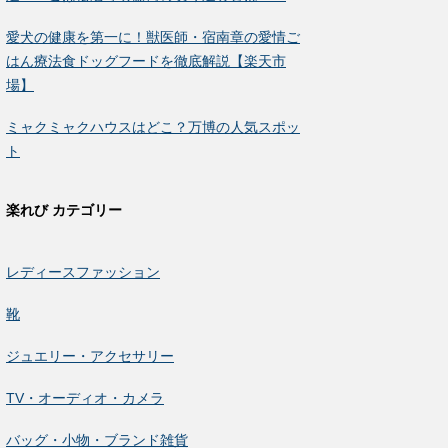
愛犬の健康を第一に！獣医師・宿南章の愛情ご
はん療法食ドッグフードを徹底解説【楽天市
場】
ミャクミャクハウスはどこ？万博の人気スポッ
ト
楽れび カテゴリー
レディースファッション
靴
ジュエリー・アクセサリー
TV・オーディオ・カメラ
バッグ・小物・ブランド雑貨