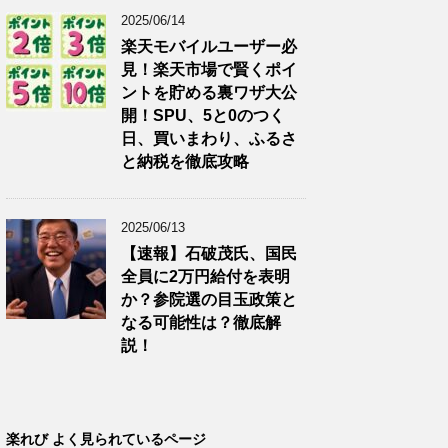
2025/06/14
楽天モバイルユーザー必
見！楽天市場で賢くポイ
ントを貯める裏ワザ大公
開！SPU、5と0のつく
日、買いまわり、ふるさ
と納税を徹底攻略
2025/06/13
【速報】石破茂氏、国民
全員に2万円給付を表明
か？参院選の目玉政策と
なる可能性は？徹底解
説！
楽れび よく見られているページ