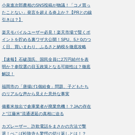
小泉進次郎農相のSNS投稿が物議！「コメ買っ
たことない」発言を超える炎上か？【PRとの線
引きは？】
楽天モバイルユーザー必見！楽天市場で賢くポ
イントを貯める裏ワザ大公開！SPU、5と0のつ
く日、買いまわり、ふるさと納税を徹底攻略
【速報】石破茂氏、国民全員に2万円給付を表
明か？参院選の目玉政策となる可能性は？徹底
解説！
福岡市の「唐揚げ1個給食」問題、子どもたち
のリアルな声から見えた意外な事実
備蓄米放出で倉庫業者が廃業危機！？JAの存在
と“江藤米”流通遅延の真相に迫る
カズレーザー、詐欺電話をまさかの方法で撃
退！ぺこぱ松陰寺も驚愕の切り返しとは！？