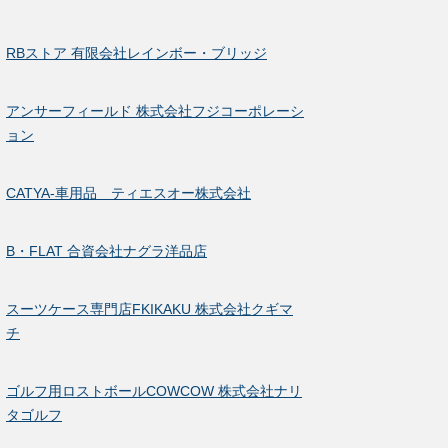
RBストア 有限会社レインボー・ブリッジ
アンサーフィールド 株式会社フジコーポレーシ
ョン
CATYA-車用品 ティエスオー株式会社
B・FLAT 合資会社ナグラ洋品店
スーツケース専門店FKIKAKU 株式会社クギマ
チ
ゴルフ用ロストボールCOWCOW 株式会社ナリ
タゴルフ