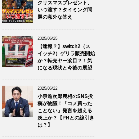
クリスマスプレゼント、
いつ渡す？タイミング問
題の意外な答え
2025/06/25
【速報？】switch2（ス
イッチ2）ゲリラ販売開始
か？転売ヤー涙目？！気
になる現状と今後の展望
2025/06/22
小泉進次郎農相のSNS投
稿が物議！「コメ買った
ことない」発言を超える
炎上か？【PRとの線引き
は？】