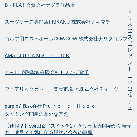
B・FLAT 合資会社ナグラ洋品店
ク
リ
スーツケース専門店FKIKAKU 株式会社クギマチ
ス
マ
ス
ゴルフ用ロストボールCOWCOW 株式会社ナリタゴルフ
プ
レ
AMA CLUB ＡＭＡ ＣＬＵＢ
ゼ
ン
ト
とみしげ養蜂場 有限会社トミシゲ電子
、
い
つ
フェアリックガトー 楽天市場店 株式会社ティーツー
渡
す
purple7 株式会社Ｐｕｒｐｌｅ Ｈａｚｅ
？
タイミング問題の意外な答え
【速報？】switch2（スイッチ2）ゲリラ販売開始か？転売
ヤー涙目？！気になる現状と今後の展望