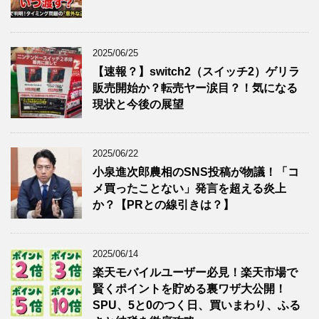
2025/06/25
【速報？】switch2（スイッチ2）ゲリラ
販売開始か？転売ヤー涙目？！気になる
現状と今後の展望
2025/06/22
小泉進次郎農相のSNS投稿が物議！「コ
メ買ったことない」発言を超える炎上
か？【PRとの線引きは？】
2025/06/14
楽天モバイルユーザー必見！楽天市場で
賢くポイントを貯める裏ワザ大公開！
SPU、5と0のつく日、買いまわり、ふる