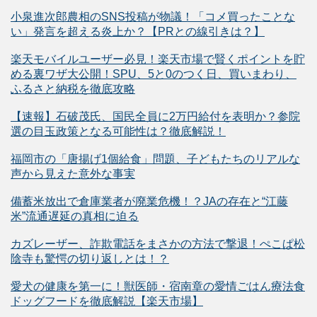
小泉進次郎農相のSNS投稿が物議！「コメ買ったことな
い」発言を超える炎上か？【PRとの線引きは？】
楽天モバイルユーザー必見！楽天市場で賢くポイントを貯
める裏ワザ大公開！SPU、5と0のつく日、買いまわり、
ふるさと納税を徹底攻略
【速報】石破茂氏、国民全員に2万円給付を表明か？参院
選の目玉政策となる可能性は？徹底解説！
福岡市の「唐揚げ1個給食」問題、子どもたちのリアルな
声から見えた意外な事実
備蓄米放出で倉庫業者が廃業危機！？JAの存在と“江藤
米”流通遅延の真相に迫る
カズレーザー、詐欺電話をまさかの方法で撃退！ぺこぱ松
陰寺も驚愕の切り返しとは！？
愛犬の健康を第一に！獣医師・宿南章の愛情ごはん療法食
ドッグフードを徹底解説【楽天市場】