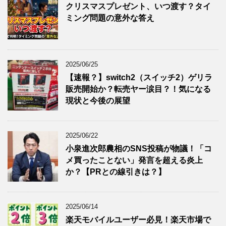
クリスマスプレゼント、いつ渡す？タイ
ミング問題の意外な答え
2025/06/25
【速報？】switch2（スイッチ2）ゲリラ
販売開始か？転売ヤー涙目？！気になる
現状と今後の展望
2025/06/22
小泉進次郎農相のSNS投稿が物議！「コ
メ買ったことない」発言を超える炎上
か？【PRとの線引きは？】
2025/06/14
楽天モバイルユーザー必見！楽天市場で