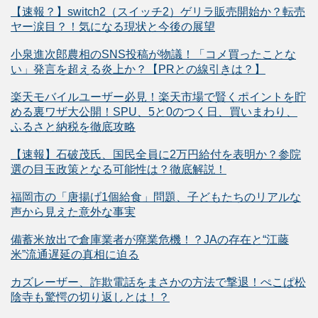
【速報？】switch2（スイッチ2）ゲリラ販売開始か？転売
ヤー涙目？！気になる現状と今後の展望
小泉進次郎農相のSNS投稿が物議！「コメ買ったことな
い」発言を超える炎上か？【PRとの線引きは？】
楽天モバイルユーザー必見！楽天市場で賢くポイントを貯
める裏ワザ大公開！SPU、5と0のつく日、買いまわり、
ふるさと納税を徹底攻略
【速報】石破茂氏、国民全員に2万円給付を表明か？参院
選の目玉政策となる可能性は？徹底解説！
福岡市の「唐揚げ1個給食」問題、子どもたちのリアルな
声から見えた意外な事実
備蓄米放出で倉庫業者が廃業危機！？JAの存在と“江藤
米”流通遅延の真相に迫る
カズレーザー、詐欺電話をまさかの方法で撃退！ぺこぱ松
陰寺も驚愕の切り返しとは！？