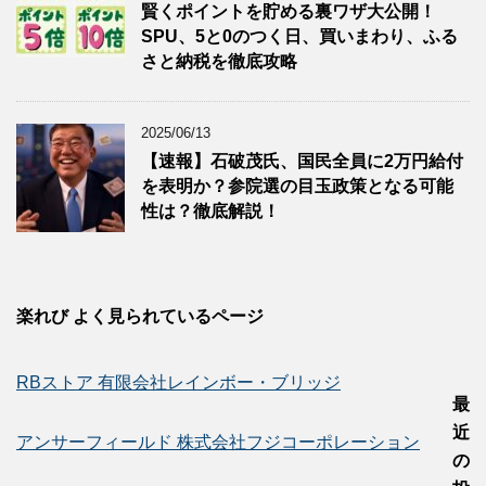
賢くポイントを貯める裏ワザ大公開！
SPU、5と0のつく日、買いまわり、ふる
さと納税を徹底攻略
2025/06/13
【速報】石破茂氏、国民全員に2万円給付
を表明か？参院選の目玉政策となる可能
性は？徹底解説！
楽れび よく見られているページ
RBストア 有限会社レインボー・ブリッジ
最
近
アンサーフィールド 株式会社フジコーポレーション
の