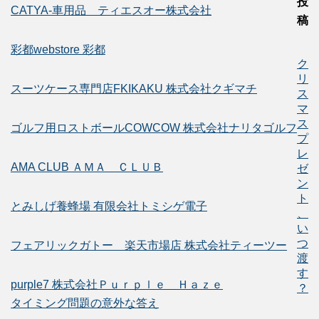
投
CATYA-車用品 ティエスオー株式会社
稿
彩都webstore 彩都
ク
リ
スーツケース専門店FKIKAKU 株式会社クギマチ
ス
マ
ス
ゴルフ用ロストボールCOWCOW 株式会社ナリタゴルフ
プ
レ
AMA CLUB ＡＭＡ ＣＬＵＢ
ゼ
ン
ト
とみしげ養蜂場 有限会社トミシゲ電子
、
い
つ
フェアリックガトー 楽天市場店 株式会社ティーツー
渡
す
purple7 株式会社Ｐｕｒｐｌｅ Ｈａｚｅ
？
タイミング問題の意外な答え