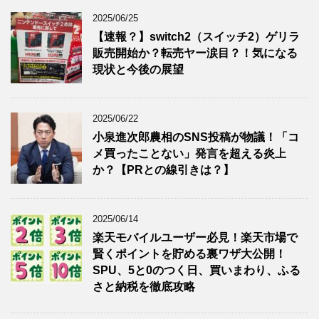
2025/06/25
【速報？】switch2（スイッチ2）ゲリラ
販売開始か？転売ヤー涙目？！気になる
現状と今後の展望
2025/06/22
小泉進次郎農相のSNS投稿が物議！「コ
メ買ったことない」発言を超える炎上
か？【PRとの線引きは？】
2025/06/14
楽天モバイルユーザー必見！楽天市場で
賢くポイントを貯める裏ワザ大公開！
SPU、5と0のつく日、買いまわり、ふる
さと納税を徹底攻略