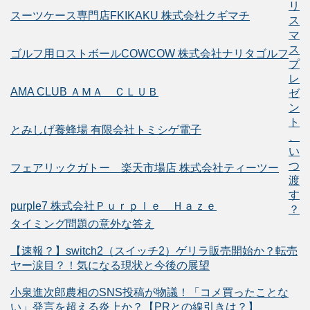
リ
スーツケース専門店FKIKAKU 株式会社クギマチ
ス
マ
ス
ゴルフ用ロストボールCOWCOW 株式会社ナリタゴルフ
プ
レ
AMA CLUB ＡＭＡ ＣＬＵＢ
ゼ
ン
ト
とみしげ養蜂場 有限会社トミシゲ電子
、
い
つ
フェアリックガトー 楽天市場店 株式会社ティーツー
渡
す
purple7 株式会社Ｐｕｒｐｌｅ Ｈａｚｅ
？
タイミング問題の意外な答え
【速報？】switch2（スイッチ2）ゲリラ販売開始か？転売
ヤー涙目？！気になる現状と今後の展望
小泉進次郎農相のSNS投稿が物議！「コメ買ったことな
い」発言を超える炎上か？【PRとの線引きは？】