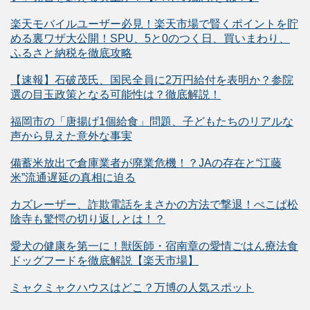
楽天モバイルユーザー必見！楽天市場で賢くポイントを貯
める裏ワザ大公開！SPU、5と0のつく日、買いまわり、
ふるさと納税を徹底攻略
【速報】石破茂氏、国民全員に2万円給付を表明か？参院
選の目玉政策となる可能性は？徹底解説！
福岡市の「唐揚げ1個給食」問題、子どもたちのリアルな
声から見えた意外な事実
備蓄米放出で倉庫業者が廃業危機！？JAの存在と“江藤
米”流通遅延の真相に迫る
カズレーザー、詐欺電話をまさかの方法で撃退！ぺこぱ松
陰寺も驚愕の切り返しとは！？
愛犬の健康を第一に！獣医師・宿南章の愛情ごはん療法食
ドッグフードを徹底解説【楽天市場】
ミャクミャクハウスはどこ？万博の人気スポット