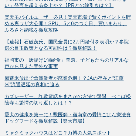
い」発言を超える炎上か？【PRとの線引きは？】
楽天モバイルユーザー必見！楽天市場で賢くポイントを貯
める裏ワザ大公開！SPU、5と0のつく日、買いまわり、
ふるさと納税を徹底攻略
【速報】石破茂氏、国民全員に2万円給付を表明か？参院
選の目玉政策となる可能性は？徹底解説！
福岡市の「唐揚げ1個給食」問題、子どもたちのリアルな
声から見えた意外な事実
備蓄米放出で倉庫業者が廃業危機！？JAの存在と“江藤
米”流通遅延の真相に迫る
カズレーザー、詐欺電話をまさかの方法で撃退！ぺこぱ松
陰寺も驚愕の切り返しとは！？
愛犬の健康を第一に！獣医師・宿南章の愛情ごはん療法食
ドッグフードを徹底解説【楽天市場】
ミャクミャクハウスはどこ？万博の人気スポット