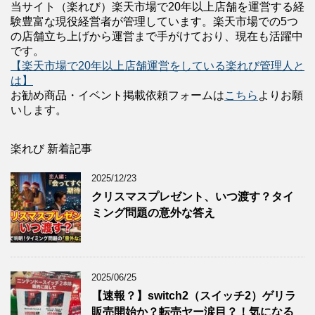
当サイト（楽れび）楽天市場で20年以上店舗を運営する経
験豊富な現役経営者が管理しています。楽天市場での5つ
の店舗立ち上げから運営まで手がけており、現在も活躍中
です。
【楽天市場で20年以上店舗運営をしている楽れび管理人と
は】
お勧め商品・イベント掲載依頼フォームは
こちら
よりお願
いします。
楽れび 新着記事
2025/12/23
クリスマスプレゼント、いつ渡す？タイ
ミング問題の意外な答え
2025/06/25
【速報？】switch2（スイッチ2）ゲリラ
販売開始か？転売ヤー涙目？！気になる