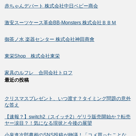
赤ちゃんデパート 株式会社中日ベビー商会
激安スーツケース革命BB-Monsters 株式会社ＢＢＭ
御茶ノ水 楽器センター 株式会社神田商會
東栄Shop 株式会社東栄
家具のルフレ 合同会社トロフ
最近の投稿
クリスマスプレゼント、いつ渡す？タイミング問題の意外
な答え
【速報？】switch2（スイッチ2）ゲリラ販売開始か？転売
ヤー涙目？！気になる現状と今後の展望
小泉進次郎農相のSNS投稿が物議！「コメ買ったことな