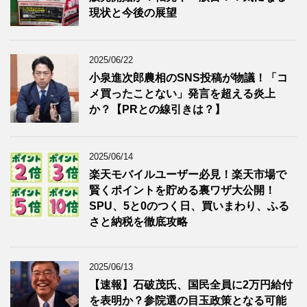
現状と今後の展望
2025/06/22
小泉進次郎農相のSNS投稿が物議！「コ
メ買ったことない」発言を超える炎上
か？【PRとの線引きは？】
2025/06/14
楽天モバイルユーザー必見！楽天市場で
賢くポイントを貯める裏ワザ大公開！
SPU、5と0のつく日、買いまわり、ふる
さと納税を徹底攻略
2025/06/13
【速報】石破茂氏、国民全員に2万円給付
を表明か？参院選の目玉政策となる可能