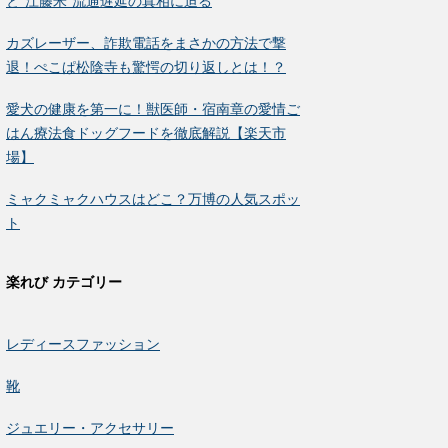
と“江藤米”流通遅延の真相に迫る
カズレーザー、詐欺電話をまさかの方法で撃
退！ぺこぱ松陰寺も驚愕の切り返しとは！？
愛犬の健康を第一に！獣医師・宿南章の愛情ご
はん療法食ドッグフードを徹底解説【楽天市
場】
ミャクミャクハウスはどこ？万博の人気スポッ
ト
楽れび カテゴリー
レディースファッション
靴
ジュエリー・アクセサリー