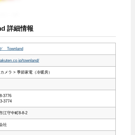
nd 詳細情報
Townland
rakuten.co.jp/townland/
・カメラ > 季節家電（冷暖房）
8-3776
3-3774
江守中町8-8-2
会社