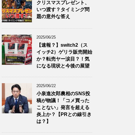
クリスマスプレゼント、
いつ渡す？タイミング問
題の意外な答え
2025/06/25
【速報？】switch2（ス
イッチ2）ゲリラ販売開始
か？転売ヤー涙目？！気
になる現状と今後の展望
2025/06/22
小泉進次郎農相のSNS投
稿が物議！「コメ買った
ことない」発言を超える
炎上か？【PRとの線引き
は？】