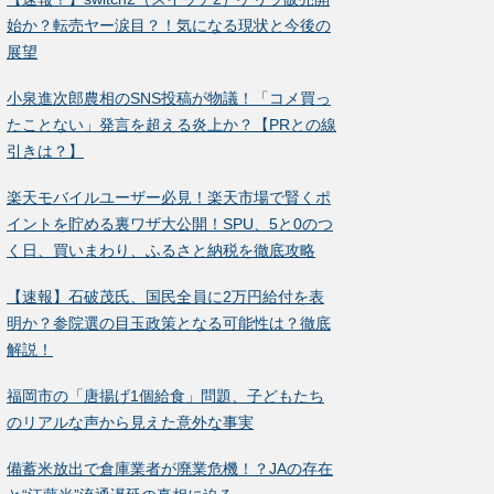
始か？転売ヤー涙目？！気になる現状と今後の
展望
小泉進次郎農相のSNS投稿が物議！「コメ買っ
たことない」発言を超える炎上か？【PRとの線
引きは？】
楽天モバイルユーザー必見！楽天市場で賢くポ
イントを貯める裏ワザ大公開！SPU、5と0のつ
く日、買いまわり、ふるさと納税を徹底攻略
【速報】石破茂氏、国民全員に2万円給付を表
明か？参院選の目玉政策となる可能性は？徹底
解説！
福岡市の「唐揚げ1個給食」問題、子どもたち
のリアルな声から見えた意外な事実
備蓄米放出で倉庫業者が廃業危機！？JAの存在