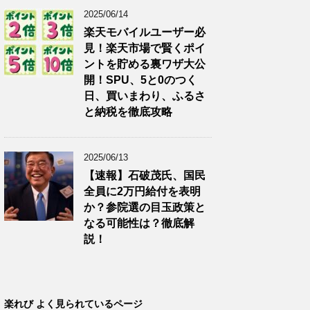
2025/06/14
楽天モバイルユーザー必
見！楽天市場で賢くポイ
ントを貯める裏ワザ大公
開！SPU、5と0のつく
日、買いまわり、ふるさ
と納税を徹底攻略
2025/06/13
【速報】石破茂氏、国民
全員に2万円給付を表明
か？参院選の目玉政策と
なる可能性は？徹底解
説！
楽れび よく見られているページ