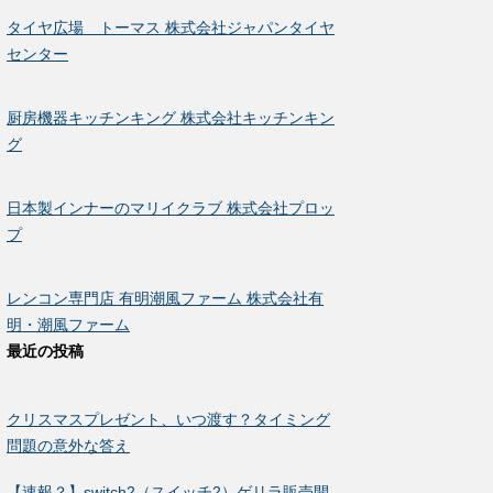
タイヤ広場 トーマス 株式会社ジャパンタイヤ
センター
厨房機器キッチンキング 株式会社キッチンキン
グ
日本製インナーのマリイクラブ 株式会社プロッ
プ
レンコン専門店 有明潮風ファーム 株式会社有
明・潮風ファーム
最近の投稿
クリスマスプレゼント、いつ渡す？タイミング
問題の意外な答え
【速報？】switch2（スイッチ2）ゲリラ販売開