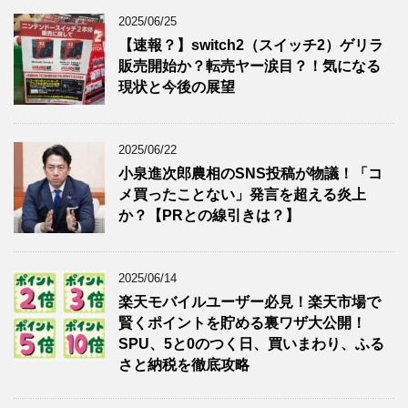
2025/06/25
【速報？】switch2（スイッチ2）ゲリラ
販売開始か？転売ヤー涙目？！気になる
現状と今後の展望
2025/06/22
小泉進次郎農相のSNS投稿が物議！「コ
メ買ったことない」発言を超える炎上
か？【PRとの線引きは？】
2025/06/14
楽天モバイルユーザー必見！楽天市場で
賢くポイントを貯める裏ワザ大公開！
SPU、5と0のつく日、買いまわり、ふる
さと納税を徹底攻略