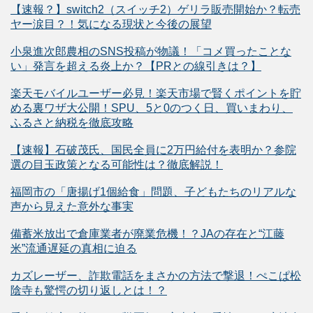
【速報？】switch2（スイッチ2）ゲリラ販売開始か？転売
ヤー涙目？！気になる現状と今後の展望
小泉進次郎農相のSNS投稿が物議！「コメ買ったことな
い」発言を超える炎上か？【PRとの線引きは？】
楽天モバイルユーザー必見！楽天市場で賢くポイントを貯
める裏ワザ大公開！SPU、5と0のつく日、買いまわり、
ふるさと納税を徹底攻略
【速報】石破茂氏、国民全員に2万円給付を表明か？参院
選の目玉政策となる可能性は？徹底解説！
福岡市の「唐揚げ1個給食」問題、子どもたちのリアルな
声から見えた意外な事実
備蓄米放出で倉庫業者が廃業危機！？JAの存在と“江藤
米”流通遅延の真相に迫る
カズレーザー、詐欺電話をまさかの方法で撃退！ぺこぱ松
陰寺も驚愕の切り返しとは！？