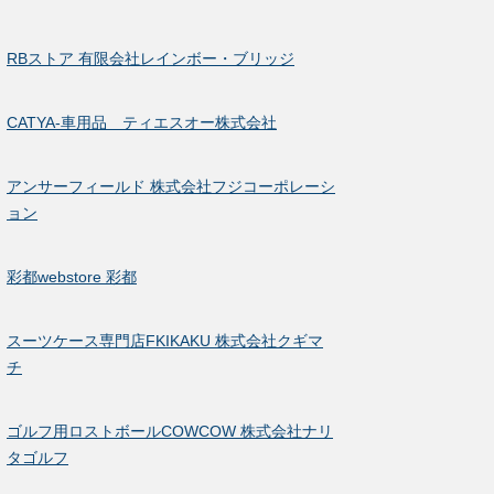
RBストア 有限会社レインボー・ブリッジ
CATYA-車用品 ティエスオー株式会社
アンサーフィールド 株式会社フジコーポレーシ
ョン
彩都webstore 彩都
スーツケース専門店FKIKAKU 株式会社クギマ
チ
ゴルフ用ロストボールCOWCOW 株式会社ナリ
タゴルフ