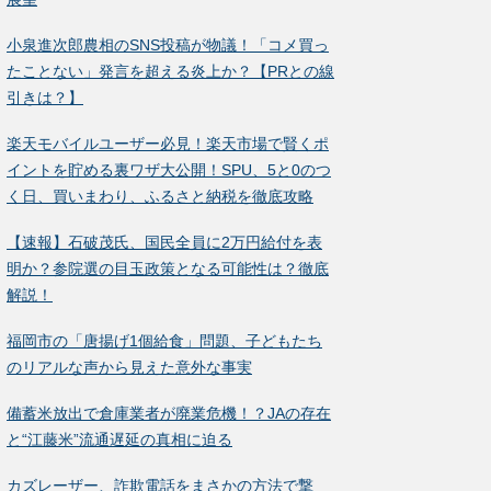
小泉進次郎農相のSNS投稿が物議！「コメ買っ
たことない」発言を超える炎上か？【PRとの線
引きは？】
楽天モバイルユーザー必見！楽天市場で賢くポ
イントを貯める裏ワザ大公開！SPU、5と0のつ
く日、買いまわり、ふるさと納税を徹底攻略
【速報】石破茂氏、国民全員に2万円給付を表
明か？参院選の目玉政策となる可能性は？徹底
解説！
福岡市の「唐揚げ1個給食」問題、子どもたち
のリアルな声から見えた意外な事実
備蓄米放出で倉庫業者が廃業危機！？JAの存在
と“江藤米”流通遅延の真相に迫る
カズレーザー、詐欺電話をまさかの方法で撃