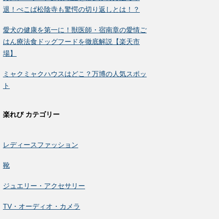
退！ぺこぱ松陰寺も驚愕の切り返しとは！？
愛犬の健康を第一に！獣医師・宿南章の愛情ご
はん療法食ドッグフードを徹底解説【楽天市
場】
ミャクミャクハウスはどこ？万博の人気スポッ
ト
楽れび カテゴリー
レディースファッション
靴
ジュエリー・アクセサリー
TV・オーディオ・カメラ