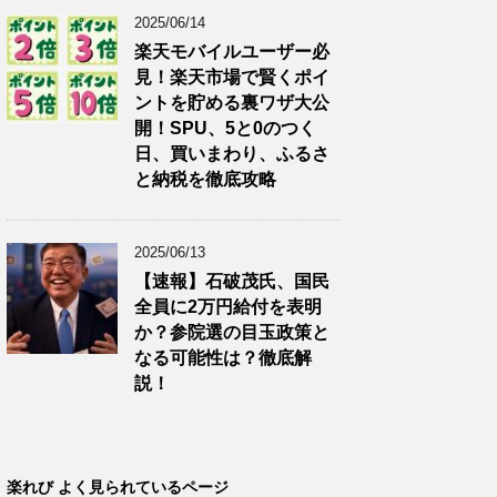
2025/06/14
楽天モバイルユーザー必
見！楽天市場で賢くポイ
ントを貯める裏ワザ大公
開！SPU、5と0のつく
日、買いまわり、ふるさ
と納税を徹底攻略
2025/06/13
【速報】石破茂氏、国民
全員に2万円給付を表明
か？参院選の目玉政策と
なる可能性は？徹底解
説！
楽れび よく見られているページ