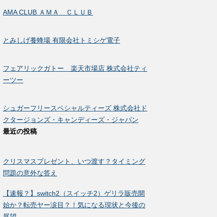
AMA CLUB ＡＭＡ ＣＬＵＢ
とみしげ養蜂場 有限会社トミシゲ電子
フェアリックガトー 楽天市場店 株式会社ティ
ーツー
シュガーフリースペシャルティーズ 株式会社ド
クタージョンズ・キャンディーズ・ジャパン
最近の投稿
クリスマスプレゼント、いつ渡す？タイミング
問題の意外な答え
【速報？】switch2（スイッチ2）ゲリラ販売開
始か？転売ヤー涙目？！気になる現状と今後の
展望