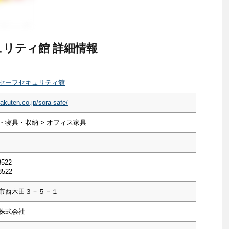
リティ館 詳細情報
セーフセキュリティ館
rakuten.co.jp/sora-safe/
・寝具・収納 > オフィス家具
8522
8522
市西木田３－５－１
株式会社