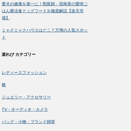
愛犬の健康を第一に！獣医師・宿南章の愛情ご
はん療法食ドッグフードを徹底解説【楽天市
場】
ミャクミャクハウスはどこ？万博の人気スポッ
ト
楽れび カテゴリー
レディースファッション
靴
ジュエリー・アクセサリー
TV・オーディオ・カメラ
バッグ・小物・ブランド雑貨