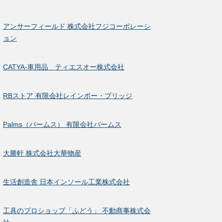
アンサーフィールド 株式会社フジコーポレーシ
ョン
CATYA-車用品 ティエスオー株式会社
RBストア 有限会社レインボー・ブリッジ
Palms（パームス） 有限会社パームス
大勝軒 株式会社大華物産
生活創造舎 日本インソール工業株式会社
工具のプロショップ「ふどう」 不動商事株式会