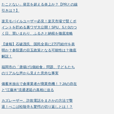
たことない」発言を超える炎上か？【PRとの線
引きは？】
楽天モバイルユーザー必見！楽天市場で賢くポ
イントを貯める裏ワザ大公開！SPU、5と0のつ
く日、買いまわり、ふるさと納税を徹底攻略
【速報】石破茂氏、国民全員に2万円給付を表
明か？参院選の目玉政策となる可能性は？徹底
解説！
福岡市の「唐揚げ1個給食」問題、子どもたち
のリアルな声から見えた意外な事実
備蓄米放出で倉庫業者が廃業危機！？JAの存在
と“江藤米”流通遅延の真相に迫る
カズレーザー、詐欺電話をまさかの方法で撃
退！ぺこぱ松陰寺も驚愕の切り返しとは！？