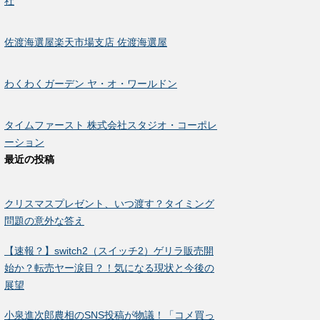
社
佐渡海選屋楽天市場支店 佐渡海選屋
わくわくガーデン ヤ・オ・ワールドン
タイムファースト 株式会社スタジオ・コーポレ
ーション
最近の投稿
クリスマスプレゼント、いつ渡す？タイミング
問題の意外な答え
【速報？】switch2（スイッチ2）ゲリラ販売開
始か？転売ヤー涙目？！気になる現状と今後の
展望
小泉進次郎農相のSNS投稿が物議！「コメ買っ