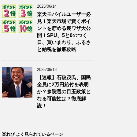
2025/06/14
楽天モバイルユーザー必
見！楽天市場で賢くポイ
ントを貯める裏ワザ大公
開！SPU、5と0のつく
日、買いまわり、ふるさ
と納税を徹底攻略
2025/06/13
【速報】石破茂氏、国民
全員に2万円給付を表明
か？参院選の目玉政策と
なる可能性は？徹底解
説！
楽れび よく見られているページ