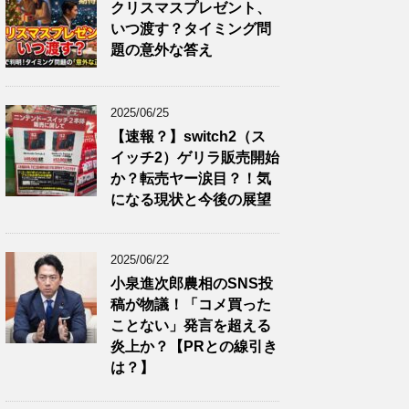
クリスマスプレゼント、
いつ渡す？タイミング問
題の意外な答え
2025/06/25
【速報？】switch2（ス
イッチ2）ゲリラ販売開始
か？転売ヤー涙目？！気
になる現状と今後の展望
2025/06/22
小泉進次郎農相のSNS投
稿が物議！「コメ買った
ことない」発言を超える
炎上か？【PRとの線引き
は？】