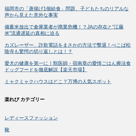
福岡市の「唐揚げ1個給食」問題、子どもたちのリアルな
声から見えた意外な事実
備蓄米放出で倉庫業者が廃業危機！？JAの存在と“江藤
米”流通遅延の真相に迫る
カズレーザー、詐欺電話をまさかの方法で撃退！ぺこぱ松
陰寺も驚愕の切り返しとは！？
愛犬の健康を第一に！獣医師・宿南章の愛情ごはん療法食
ドッグフードを徹底解説【楽天市場】
ミャクミャクハウスはどこ？万博の人気スポット
楽れび カテゴリー
レディースファッション
靴