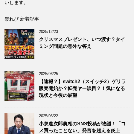
いします。
楽れび 新着記事
2025/12/23
クリスマスプレゼント、いつ渡す？タイ
ミング問題の意外な答え
2025/06/25
【速報？】switch2（スイッチ2）ゲリラ
販売開始か？転売ヤー涙目？！気になる
現状と今後の展望
2025/06/22
小泉進次郎農相のSNS投稿が物議！「コ
メ買ったことない」発言を超える炎上