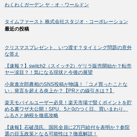
わくわくガーデン ヤ・オ・ワールドン
タイムファースト 株式会社スタジオ・コーポレーション
最近の投稿
クリスマスプレゼント、いつ渡す？タイミング問題の意外
な答え
【速報？】switch2（スイッチ2）ゲリラ販売開始か？転売
ヤー涙目？！気になる現状と今後の展望
小泉進次郎農相のSNS投稿が物議！「コメ買ったことな
い」発言を超える炎上か？【PRとの線引きは？】
楽天モバイルユーザー必見！楽天市場で賢くポイントを貯
める裏ワザ大公開！SPU、5と0のつく日、買いまわり、
ふるさと納税を徹底攻略
【速報】石破茂氏、国民全員に2万円給付を表明か？参院
選の目玉政策となる可能性は？徹底解説！