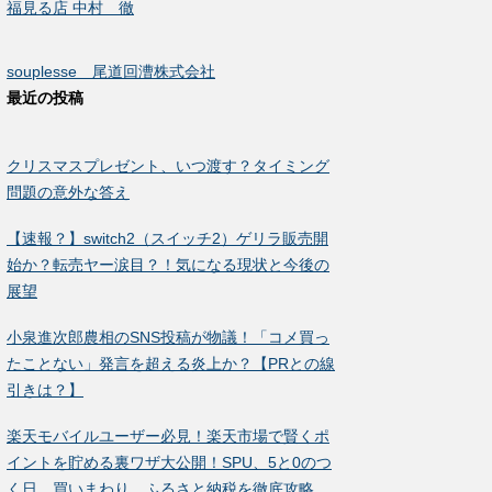
福見る店 中村 徹
souplesse 尾道回漕株式会社
最近の投稿
クリスマスプレゼント、いつ渡す？タイミング
問題の意外な答え
【速報？】switch2（スイッチ2）ゲリラ販売開
始か？転売ヤー涙目？！気になる現状と今後の
展望
小泉進次郎農相のSNS投稿が物議！「コメ買っ
たことない」発言を超える炎上か？【PRとの線
引きは？】
楽天モバイルユーザー必見！楽天市場で賢くポ
イントを貯める裏ワザ大公開！SPU、5と0のつ
く日、買いまわり、ふるさと納税を徹底攻略