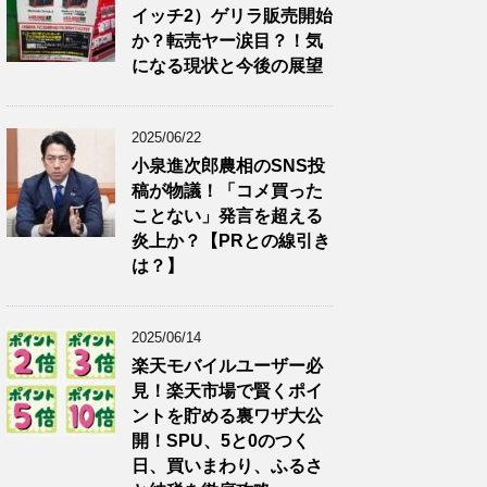
イッチ2）ゲリラ販売開始
か？転売ヤー涙目？！気
になる現状と今後の展望
2025/06/22
小泉進次郎農相のSNS投
稿が物議！「コメ買った
ことない」発言を超える
炎上か？【PRとの線引き
は？】
2025/06/14
楽天モバイルユーザー必
見！楽天市場で賢くポイ
ントを貯める裏ワザ大公
開！SPU、5と0のつく
日、買いまわり、ふるさ