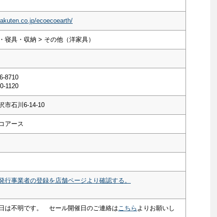
rakuten.co.jp/ecoecoearth/
・寝具・収納 > その他（洋家具）
6-8710
0-1120
市石川6-14-10
コアース
発行事業者の登録を店舗ページより確認する。
日は不明です。 セール開催日のご連絡は
こちら
よりお願いし