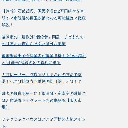
【速報】石破茂氏、国民全員に2万円給付を表
明か？参院選の目玉政策となる可能性は？徹底
解説！
福岡市の「唐揚げ1個給食」問題、子どもたち
のリアルな声から見えた意外な事実
備蓄米放出で倉庫業者が廃業危機！？JAの存在
と“江藤米”流通遅延の真相に迫る
カズレーザー、詐欺電話をまさかの方法で撃
退！ぺこぱ松陰寺も驚愕の切り返しとは！？
愛犬の健康を第一に！獣医師・宿南章の愛情ご
はん療法食ドッグフードを徹底解説【楽天市
場】
ミャクミャクハウスはどこ？万博の人気スポッ
ト