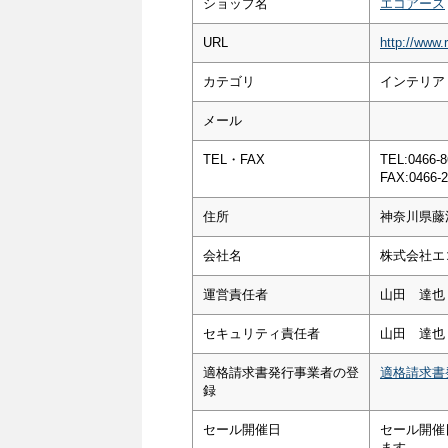
ショップ名
エコアース
URL
http://www.
カテゴリ
インテリア
メール
TEL・FAX
TEL:0466-8
FAX:0466-2
住所
神奈川県藤沢
会社名
株式会社エ
運営責任者
山田 達也
セキュリティ責任者
山田 達也
適格請求書発行事業者の登
適格請求書
録
セール開催日
セール開催
ます。