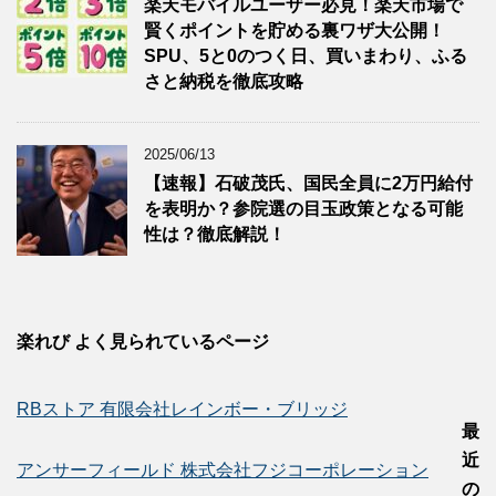
楽天モバイルユーザー必見！楽天市場で
賢くポイントを貯める裏ワザ大公開！
SPU、5と0のつく日、買いまわり、ふる
さと納税を徹底攻略
2025/06/13
【速報】石破茂氏、国民全員に2万円給付
を表明か？参院選の目玉政策となる可能
性は？徹底解説！
楽れび よく見られているページ
RBストア 有限会社レインボー・ブリッジ
最
近
アンサーフィールド 株式会社フジコーポレーション
の