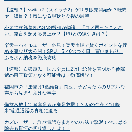
【速報？】switch2（スイッチ2）ゲリラ販売開始か？転売
ヤー涙目？！気になる現状と今後の展望
小泉進次郎農相のSNS投稿が物議！「コメ買ったことな
い」発言を超える炎上か？【PRとの線引きは？】
楽天モバイルユーザー必見！楽天市場で賢くポイントを貯
める裏ワザ大公開！SPU、5と0のつく日、買いまわり、
ふるさと納税を徹底攻略
【速報】石破茂氏、国民全員に2万円給付を表明か？参院
選の目玉政策となる可能性は？徹底解説！
福岡市の「唐揚げ1個給食」問題、子どもたちのリアルな
声から見えた意外な事実
備蓄米放出で倉庫業者が廃業危機！？JAの存在と“江藤
米”流通遅延の真相に迫る
カズレーザー、詐欺電話をまさかの方法で撃退！ぺこぱ松
陰寺も驚愕の切り返しとは！？