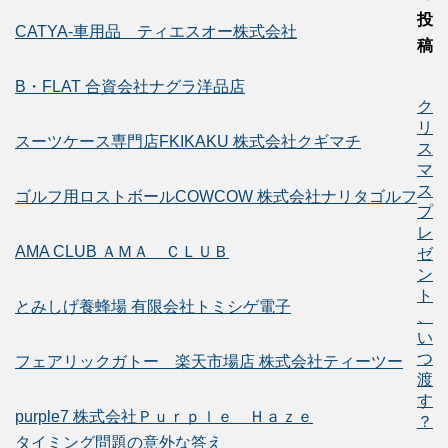
投
CATYA-車用品 ティエスオー株式会社
稿
B・FLAT 合資会社ナグラ洋品店
ク
リ
スーツケース専門店FKIKAKU 株式会社クギマチ
ス
マ
ス
ゴルフ用ロストボールCOWCOW 株式会社ナリタゴルフ
プ
レ
AMA CLUB ＡＭＡ ＣＬＵＢ
ゼ
ン
ト
とみしげ養蜂場 有限会社トミシゲ電子
、
い
つ
フェアリックガトー 楽天市場店 株式会社ティーツー
渡
す
purple7 株式会社Ｐｕｒｐｌｅ Ｈａｚｅ
？
タイミング問題の意外な答え