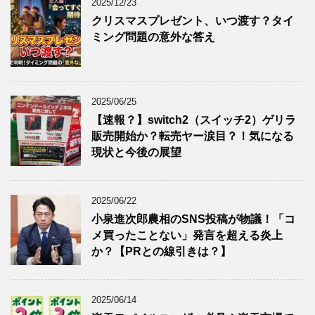
2025/12/23
クリスマスプレゼント、いつ渡す？タイ
ミング問題の意外な答え
2025/06/25
【速報？】switch2（スイッチ2）ゲリラ
販売開始か？転売ヤー涙目？！気になる
現状と今後の展望
2025/06/22
小泉進次郎農相のSNS投稿が物議！「コ
メ買ったことない」発言を超える炎上
か？【PRとの線引きは？】
2025/06/14