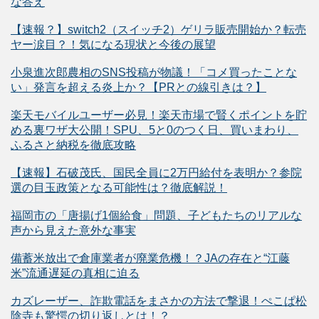
な答え
【速報？】switch2（スイッチ2）ゲリラ販売開始か？転売
ヤー涙目？！気になる現状と今後の展望
小泉進次郎農相のSNS投稿が物議！「コメ買ったことな
い」発言を超える炎上か？【PRとの線引きは？】
楽天モバイルユーザー必見！楽天市場で賢くポイントを貯
める裏ワザ大公開！SPU、5と0のつく日、買いまわり、
ふるさと納税を徹底攻略
【速報】石破茂氏、国民全員に2万円給付を表明か？参院
選の目玉政策となる可能性は？徹底解説！
福岡市の「唐揚げ1個給食」問題、子どもたちのリアルな
声から見えた意外な事実
備蓄米放出で倉庫業者が廃業危機！？JAの存在と“江藤
米”流通遅延の真相に迫る
カズレーザー、詐欺電話をまさかの方法で撃退！ぺこぱ松
陰寺も驚愕の切り返しとは！？