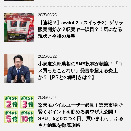
2025/06/25
【速報？】switch2（スイッチ2）ゲリラ
販売開始か？転売ヤー涙目？！気になる
現状と今後の展望
2025/06/22
小泉進次郎農相のSNS投稿が物議！「コ
メ買ったことない」発言を超える炎上
か？【PRとの線引きは？】
2025/06/14
楽天モバイルユーザー必見！楽天市場で
賢くポイントを貯める裏ワザ大公開！
SPU、5と0のつく日、買いまわり、ふる
さと納税を徹底攻略