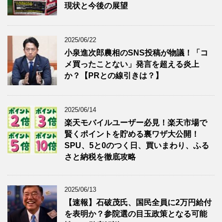
現状と今後の展望
2025/06/22
小泉進次郎農相のSNS投稿が物議！「コ
メ買ったことない」発言を超える炎上
か？【PRとの線引きは？】
2025/06/14
楽天モバイルユーザー必見！楽天市場で
賢くポイントを貯める裏ワザ大公開！
SPU、5と0のつく日、買いまわり、ふる
さと納税を徹底攻略
2025/06/13
【速報】石破茂氏、国民全員に2万円給付
を表明か？参院選の目玉政策となる可能