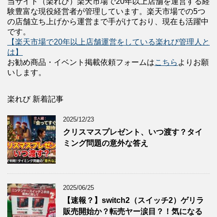
当サイト（楽れび）楽天市場で20年以上店舗を運営する経
験豊富な現役経営者が管理しています。楽天市場での5つ
の店舗立ち上げから運営まで手がけており、現在も活躍中
です。
【楽天市場で20年以上店舗運営をしている楽れび管理人と
は】
お勧め商品・イベント掲載依頼フォームは
こちら
よりお願
いします。
楽れび 新着記事
2025/12/23
クリスマスプレゼント、いつ渡す？タイ
ミング問題の意外な答え
2025/06/25
【速報？】switch2（スイッチ2）ゲリラ
販売開始か？転売ヤー涙目？！気になる