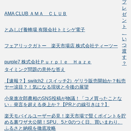
プ
レ
AMA CLUB ＡＭＡ ＣＬＵＢ
ゼ
ン
ト
とみしげ養蜂場 有限会社トミシゲ電子
、
い
つ
フェアリックガトー 楽天市場店 株式会社ティーツー
渡
す
purple7 株式会社Ｐｕｒｐｌｅ Ｈａｚｅ
？
タイミング問題の意外な答え
【速報？】switch2（スイッチ2）ゲリラ販売開始か？転売
ヤー涙目？！気になる現状と今後の展望
小泉進次郎農相のSNS投稿が物議！「コメ買ったことな
い」発言を超える炎上か？【PRとの線引きは？】
楽天モバイルユーザー必見！楽天市場で賢くポイントを貯
める裏ワザ大公開！SPU、5と0のつく日、買いまわり、
ふるさと納税を徹底攻略