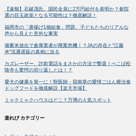
【速報】石破茂氏、国民全員に2万円給付を表明か？参院
選の目玉政策となる可能性は？徹底解説！
福岡市の「唐揚げ1個給食」問題、子どもたちのリアルな
声から見えた意外な事実
備蓄米放出で倉庫業者が廃業危機！？JAの存在と“江藤
米”流通遅延の真相に迫る
カズレーザー、詐欺電話をまさかの方法で撃退！ぺこぱ松
陰寺も驚愕の切り返しとは！？
愛犬の健康を第一に！獣医師・宿南章の愛情ごはん療法食
ドッグフードを徹底解説【楽天市場】
ミャクミャクハウスはどこ？万博の人気スポット
楽れび カテゴリー