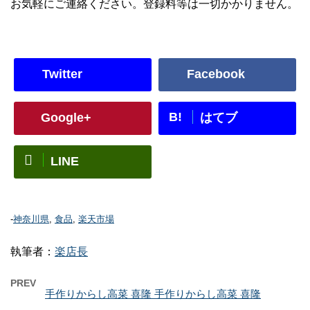
お気軽にご連絡ください。登録料等は一切かかりません。
Twitter
Facebook
B!
Google+
はてブ
LINE
-
神奈川県
,
食品
,
楽天市場
執筆者：
楽店長
PREV
手作りからし高菜 喜隆 手作りからし高菜 喜隆