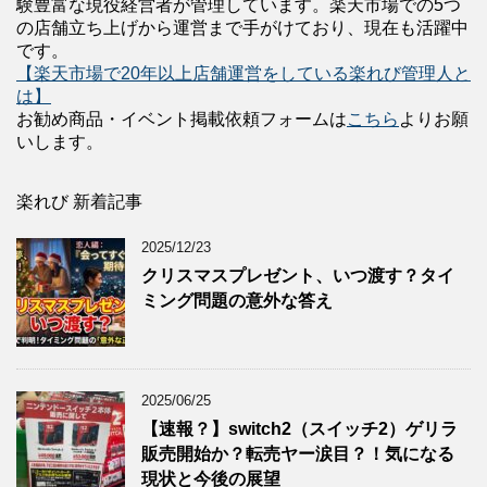
験豊富な現役経営者が管理しています。楽天市場での5つ
の店舗立ち上げから運営まで手がけており、現在も活躍中
です。
【楽天市場で20年以上店舗運営をしている楽れび管理人と
は】
お勧め商品・イベント掲載依頼フォームは
こちら
よりお願
いします。
楽れび 新着記事
2025/12/23
クリスマスプレゼント、いつ渡す？タイ
ミング問題の意外な答え
2025/06/25
【速報？】switch2（スイッチ2）ゲリラ
販売開始か？転売ヤー涙目？！気になる
現状と今後の展望