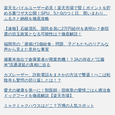
楽天モバイルユーザー必見！楽天市場で賢くポイントを貯
める裏ワザ大公開！SPU、5と0のつく日、買いまわり、
ふるさと納税を徹底攻略
【速報】石破茂氏、国民全員に2万円給付を表明か？参院
選の目玉政策となる可能性は？徹底解説！
福岡市の「唐揚げ1個給食」問題、子どもたちのリアルな
声から見えた意外な事実
備蓄米放出で倉庫業者が廃業危機！？JAの存在と“江藤
米”流通遅延の真相に迫る
カズレーザー、詐欺電話をまさかの方法で撃退！ぺこぱ松
陰寺も驚愕の切り返しとは！？
愛犬の健康を第一に！獣医師・宿南章の愛情ごはん療法食
ドッグフードを徹底解説【楽天市場】
ミャクミャクハウスはどこ？万博の人気スポット