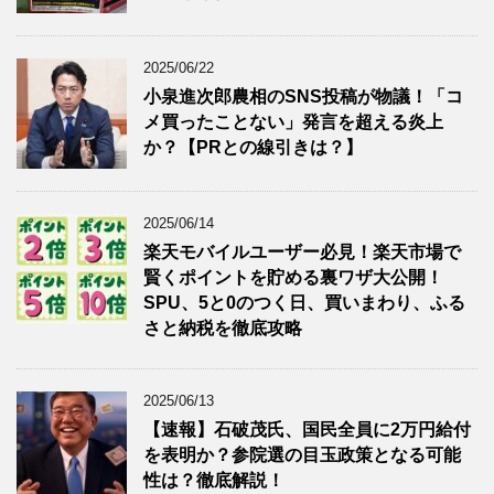
2025/06/22
小泉進次郎農相のSNS投稿が物議！「コ
メ買ったことない」発言を超える炎上
か？【PRとの線引きは？】
2025/06/14
楽天モバイルユーザー必見！楽天市場で
賢くポイントを貯める裏ワザ大公開！
SPU、5と0のつく日、買いまわり、ふる
さと納税を徹底攻略
2025/06/13
【速報】石破茂氏、国民全員に2万円給付
を表明か？参院選の目玉政策となる可能
性は？徹底解説！