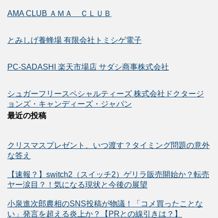
AMA CLUB ＡＭＡ ＣＬＵＢ
とみしげ養蜂場 有限会社トミシゲ電子
PC-SADASHI 楽天市場店 サダシ商事株式会社
シュガーフリースペシャルティーズ 株式会社ドクタージ
ョンズ・キャンディーズ・ジャパン
最近の投稿
クリスマスプレゼント、いつ渡す？タイミング問題の意外
な答え
【速報？】switch2（スイッチ2）ゲリラ販売開始か？転売
ヤー涙目？！気になる現状と今後の展望
小泉進次郎農相のSNS投稿が物議！「コメ買ったことな
い」発言を超える炎上か？【PRとの線引きは？】