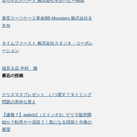
赤ちゃんデパート 株式会社中日ベビー商会
激安スーツケース革命BB-Monsters 株式会社Ｂ
ＢＭ
タイムファースト 株式会社スタジオ・コーポレ
ーション
福見る店 中村 徹
最近の投稿
クリスマスプレゼント、いつ渡す？タイミング
問題の意外な答え
【速報？】switch2（スイッチ2）ゲリラ販売開
始か？転売ヤー涙目？！気になる現状と今後の
展望