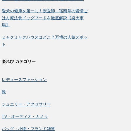
愛犬の健康を第一に！獣医師・宿南章の愛情ご
はん療法食ドッグフードを徹底解説【楽天市
場】
ミャクミャクハウスはどこ？万博の人気スポッ
ト
楽れび カテゴリー
レディースファッション
靴
ジュエリー・アクセサリー
TV・オーディオ・カメラ
バッグ・小物・ブランド雑貨