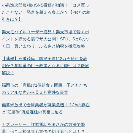
小泉進次郎農相のSNS投稿が物議！「コメ買っ
たことない」発言を超える炎上か？【PRとの線
引きは？】
楽天モバイルユーザー必見！楽天市場で賢くポ
イントを貯める裏ワザ大公開！SPU、5と0のつ
く日、買いまわり、ふるさと納税を徹底攻略
【速報】石破茂氏、国民全員に2万円給付を表
明か？参院選の目玉政策となる可能性は？徹底
解説！
福岡市の「唐揚げ1個給食」問題、子どもたち
のリアルな声から見えた意外な事実
備蓄米放出で倉庫業者が廃業危機！？JAの存在
と“江藤米”流通遅延の真相に迫る
カズレーザー、詐欺電話をまさかの方法で撃
退！ぺこぱ松陰寺も驚愕の切り返しとは！？