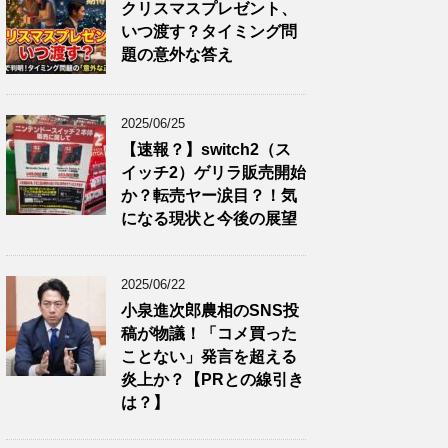
クリスマスプレゼント、
いつ渡す？タイミング問
題の意外な答え
2025/06/25
【速報？】switch2（ス
イッチ2）ゲリラ販売開始
か？転売ヤー涙目？！気
になる現状と今後の展望
2025/06/22
小泉進次郎農相のSNS投
稿が物議！「コメ買った
ことない」発言を超える
炎上か？【PRとの線引き
は？】