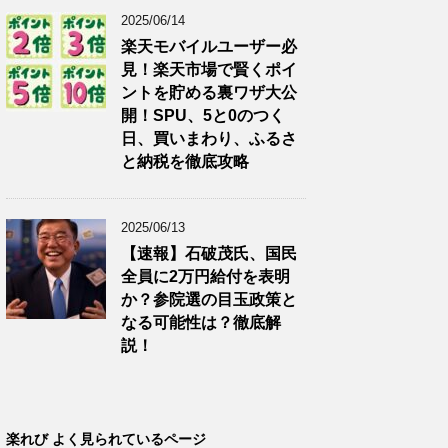
2025/06/14
楽天モバイルユーザー必
見！楽天市場で賢くポイ
ントを貯める裏ワザ大公
開！SPU、5と0のつく
日、買いまわり、ふるさ
と納税を徹底攻略
2025/06/13
【速報】石破茂氏、国民
全員に2万円給付を表明
か？参院選の目玉政策と
なる可能性は？徹底解
説！
楽れび よく見られているページ