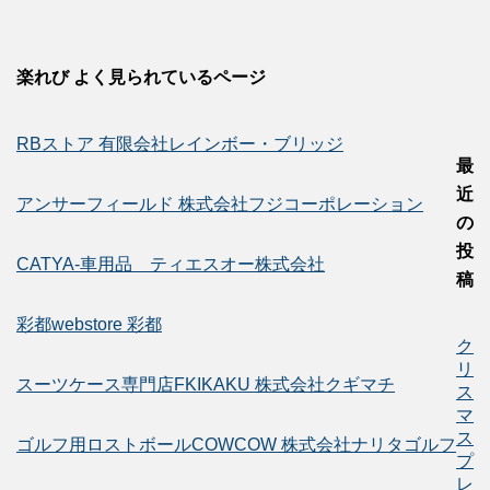
楽れび よく見られているページ
RBストア 有限会社レインボー・ブリッジ
最
近
アンサーフィールド 株式会社フジコーポレーション
の
投
CATYA-車用品 ティエスオー株式会社
稿
彩都webstore 彩都
ク
リ
スーツケース専門店FKIKAKU 株式会社クギマチ
ス
マ
ス
ゴルフ用ロストボールCOWCOW 株式会社ナリタゴルフ
プ
レ