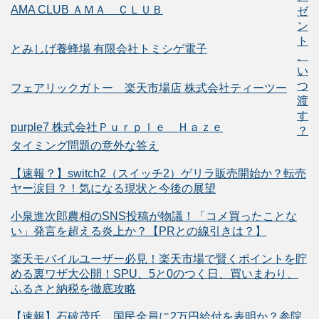
AMA CLUB ＡＭＡ ＣＬＵＢ
ゼ
ン
ト
とみしげ養蜂場 有限会社トミシゲ電子
、
い
つ
フェアリックガトー 楽天市場店 株式会社ティーツー
渡
す
purple7 株式会社Ｐｕｒｐｌｅ Ｈａｚｅ
？
タイミング問題の意外な答え
【速報？】switch2（スイッチ2）ゲリラ販売開始か？転売
ヤー涙目？！気になる現状と今後の展望
小泉進次郎農相のSNS投稿が物議！「コメ買ったことな
い」発言を超える炎上か？【PRとの線引きは？】
楽天モバイルユーザー必見！楽天市場で賢くポイントを貯
める裏ワザ大公開！SPU、5と0のつく日、買いまわり、
ふるさと納税を徹底攻略
【速報】石破茂氏、国民全員に2万円給付を表明か？参院