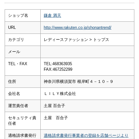
ショップ名
鎌倉 満天
URL
http://www.rakuten.co.jp/shonantrend/
カテゴリ
レディースファッション > トップス
メール
TEL・FAX
TEL:468363935
FAX:467252299
住所
神奈川県横須賀市 根岸町４－１０－９
会社名
ＬＩＬＹ株式会社
運営責任者
土屋 百合子
セキュリティ責
土屋 百合子
任者
適格請求書発行
適格請求書発行事業者の登録を店舗ページより