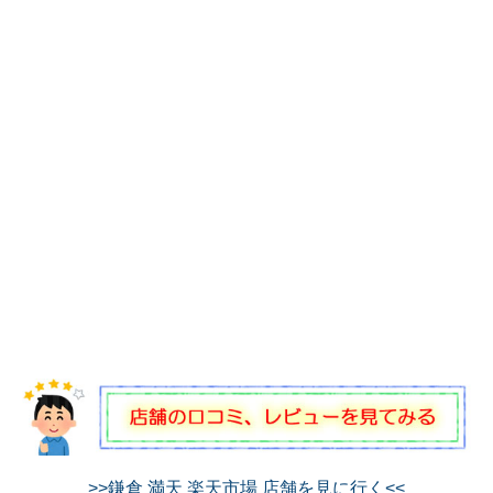
>>鎌倉 満天 楽天市場 店舗を見に行く<<