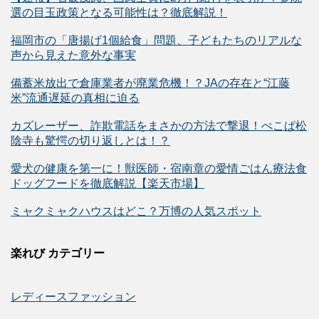
選の目玉政策となる可能性は？徹底解説！
福岡市の「唐揚げ1個給食」問題、子どもたちのリアルな
声から見えた意外な事実
備蓄米放出で倉庫業者が廃業危機！？JAの存在と“江藤
米”流通遅延の真相に迫る
カズレーザー、詐欺電話をまさかの方法で撃退！ぺこぱ松
陰寺も驚愕の切り返しとは！？
愛犬の健康を第一に！獣医師・宿南章の愛情ごはん療法食
ドッグフードを徹底解説【楽天市場】
ミャクミャクハウスはどこ？万博の人気スポット
楽れび カテゴリー
レディースファッション