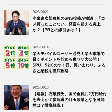
2025/06/22
小泉進次郎農相のSNS投稿が物議！「コ
メ買ったことない」発言を超える炎上
か？【PRとの線引きは？】
2025/06/14
楽天モバイルユーザー必見！楽天市場で
賢くポイントを貯める裏ワザ大公開！
SPU、5と0のつく日、買いまわり、ふる
さと納税を徹底攻略
2025/06/13
【速報】石破茂氏、国民全員に2万円給付
を表明か？参院選の目玉政策となる可能
性は？徹底解説！