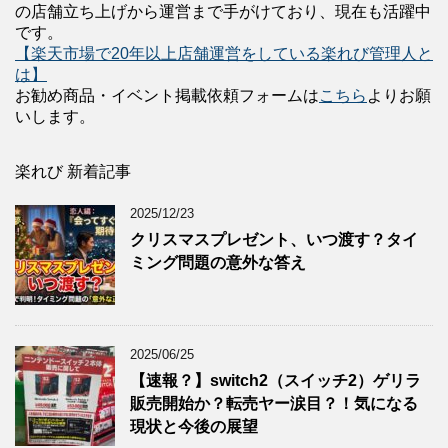
の店舗立ち上げから運営まで手がけており、現在も活躍中
です。
【楽天市場で20年以上店舗運営をしている楽れび管理人と
は】
お勧め商品・イベント掲載依頼フォームは
こちら
よりお願
いします。
楽れび 新着記事
2025/12/23
クリスマスプレゼント、いつ渡す？タイ
ミング問題の意外な答え
2025/06/25
【速報？】switch2（スイッチ2）ゲリラ
販売開始か？転売ヤー涙目？！気になる
現状と今後の展望