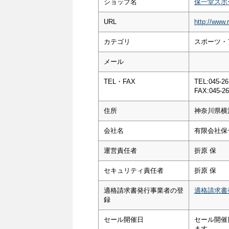
ショップ名
保一堂スポ
URL
http://www.
カテゴリ
スポーツ・
メール
TEL・FAX
TEL:045-26
FAX:045-26
住所
神奈川県横
会社名
有限会社保
運営責任者
折原 保
セキュリティ責任者
折原 保
適格請求書発行事業者の登
適格請求書
録
セール開催日
セール開催
ます。