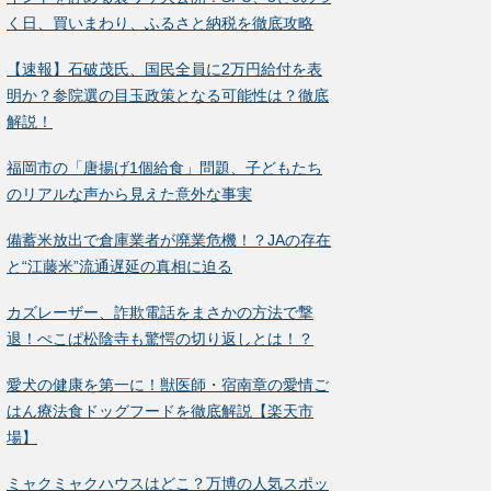
く日、買いまわり、ふるさと納税を徹底攻略
【速報】石破茂氏、国民全員に2万円給付を表
明か？参院選の目玉政策となる可能性は？徹底
解説！
福岡市の「唐揚げ1個給食」問題、子どもたち
のリアルな声から見えた意外な事実
備蓄米放出で倉庫業者が廃業危機！？JAの存在
と“江藤米”流通遅延の真相に迫る
カズレーザー、詐欺電話をまさかの方法で撃
退！ぺこぱ松陰寺も驚愕の切り返しとは！？
愛犬の健康を第一に！獣医師・宿南章の愛情ご
はん療法食ドッグフードを徹底解説【楽天市
場】
ミャクミャクハウスはどこ？万博の人気スポッ