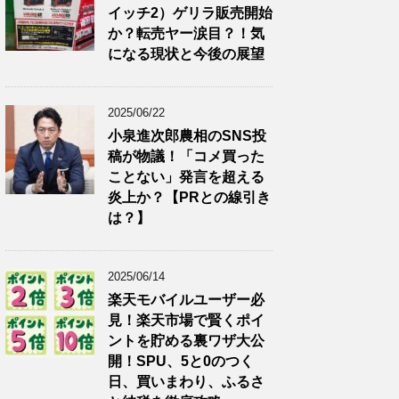
イッチ2）ゲリラ販売開始
か？転売ヤー涙目？！気
になる現状と今後の展望
2025/06/22
小泉進次郎農相のSNS投
稿が物議！「コメ買った
ことない」発言を超える
炎上か？【PRとの線引き
は？】
2025/06/14
楽天モバイルユーザー必
見！楽天市場で賢くポイ
ントを貯める裏ワザ大公
開！SPU、5と0のつく
日、買いまわり、ふるさ