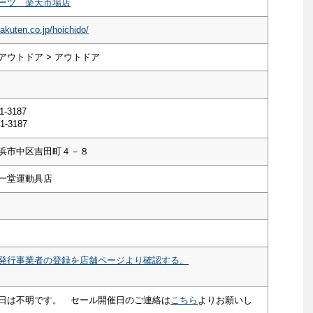
ーツ 楽天市場店
rakuten.co.jp/hoichido/
アウトドア > アウトドア
1-3187
1-3187
浜市中区吉田町４－８
一堂運動具店
発行事業者の登録を店舗ページより確認する。
日は不明です。 セール開催日のご連絡は
こちら
よりお願いし