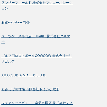
アンサーフィールド 株式会社フジコーポレーシ
ョン
彩都webstore 彩都
スーツケース専門店FKIKAKU 株式会社クギマ
チ
ゴルフ用ロストボールCOWCOW 株式会社ナリ
タゴルフ
AMA CLUB ＡＭＡ ＣＬＵＢ
とみしげ養蜂場 有限会社トミシゲ電子
フェアリックガトー 楽天市場店 株式会社ティ