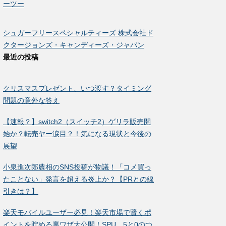
ーツー
シュガーフリースペシャルティーズ 株式会社ド
クタージョンズ・キャンディーズ・ジャパン
最近の投稿
クリスマスプレゼント、いつ渡す？タイミング
問題の意外な答え
【速報？】switch2（スイッチ2）ゲリラ販売開
始か？転売ヤー涙目？！気になる現状と今後の
展望
小泉進次郎農相のSNS投稿が物議！「コメ買っ
たことない」発言を超える炎上か？【PRとの線
引きは？】
楽天モバイルユーザー必見！楽天市場で賢くポ
イントを貯める裏ワザ大公開！SPU、5と0のつ