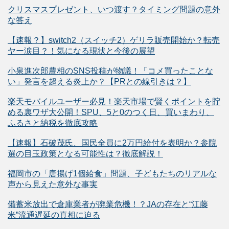
クリスマスプレゼント、いつ渡す？タイミング問題の意外
な答え
【速報？】switch2（スイッチ2）ゲリラ販売開始か？転売
ヤー涙目？！気になる現状と今後の展望
小泉進次郎農相のSNS投稿が物議！「コメ買ったことな
い」発言を超える炎上か？【PRとの線引きは？】
楽天モバイルユーザー必見！楽天市場で賢くポイントを貯
める裏ワザ大公開！SPU、5と0のつく日、買いまわり、
ふるさと納税を徹底攻略
【速報】石破茂氏、国民全員に2万円給付を表明か？参院
選の目玉政策となる可能性は？徹底解説！
福岡市の「唐揚げ1個給食」問題、子どもたちのリアルな
声から見えた意外な事実
備蓄米放出で倉庫業者が廃業危機！？JAの存在と“江藤
米”流通遅延の真相に迫る