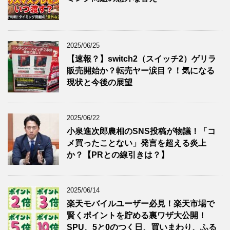
2025/06/25
【速報？】switch2（スイッチ2）ゲリラ
販売開始か？転売ヤー涙目？！気になる
現状と今後の展望
2025/06/22
小泉進次郎農相のSNS投稿が物議！「コ
メ買ったことない」発言を超える炎上
か？【PRとの線引きは？】
2025/06/14
楽天モバイルユーザー必見！楽天市場で
賢くポイントを貯める裏ワザ大公開！
SPU、5と0のつく日、買いまわり、ふる