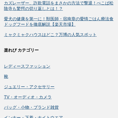
カズレーザー、詐欺電話をまさかの方法で撃退！ぺこぱ松
陰寺も驚愕の切り返しとは！？
愛犬の健康を第一に！獣医師・宿南章の愛情ごはん療法食
ドッグフードを徹底解説【楽天市場】
ミャクミャクハウスはどこ？万博の人気スポット
楽れび カテゴリー
レディースファッション
靴
ジュエリー・アクセサリー
TV・オーディオ・カメラ
バッグ・小物・ブランド雑貨
インナー・下着・ナイトウエア