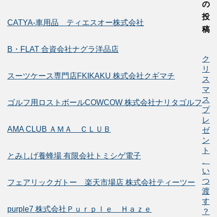
の
投
CATYA-車用品 ティエスオー株式会社
稿
B・FLAT 合資会社ナグラ洋品店
ク
リ
スーツケース専門店FKIKAKU 株式会社クギマチ
ス
マ
ス
ゴルフ用ロストボールCOWCOW 株式会社ナリタゴルフ
プ
レ
AMA CLUB ＡＭＡ ＣＬＵＢ
ゼ
ン
ト
とみしげ養蜂場 有限会社トミシゲ電子
、
い
つ
フェアリックガトー 楽天市場店 株式会社ティーツー
渡
す
purple7 株式会社Ｐｕｒｐｌｅ Ｈａｚｅ
？