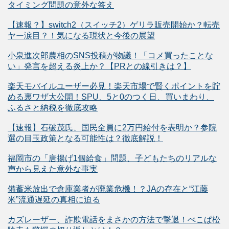
タイミング問題の意外な答え
【速報？】switch2（スイッチ2）ゲリラ販売開始か？転売
ヤー涙目？！気になる現状と今後の展望
小泉進次郎農相のSNS投稿が物議！「コメ買ったことな
い」発言を超える炎上か？【PRとの線引きは？】
楽天モバイルユーザー必見！楽天市場で賢くポイントを貯
める裏ワザ大公開！SPU、5と0のつく日、買いまわり、
ふるさと納税を徹底攻略
【速報】石破茂氏、国民全員に2万円給付を表明か？参院
選の目玉政策となる可能性は？徹底解説！
福岡市の「唐揚げ1個給食」問題、子どもたちのリアルな
声から見えた意外な事実
備蓄米放出で倉庫業者が廃業危機！？JAの存在と“江藤
米”流通遅延の真相に迫る
カズレーザー、詐欺電話をまさかの方法で撃退！ぺこぱ松