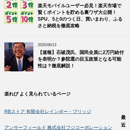
楽天モバイルユーザー必見！楽天市場で
賢くポイントを貯める裏ワザ大公開！
SPU、5と0のつく日、買いまわり、ふる
さと納税を徹底攻略
2025/06/13
【速報】石破茂氏、国民全員に2万円給付
を表明か？参院選の目玉政策となる可能
性は？徹底解説！
楽れび よく見られているページ
RBストア 有限会社レインボー・ブリッジ
最
近
アンサーフィールド 株式会社フジコーポレーション