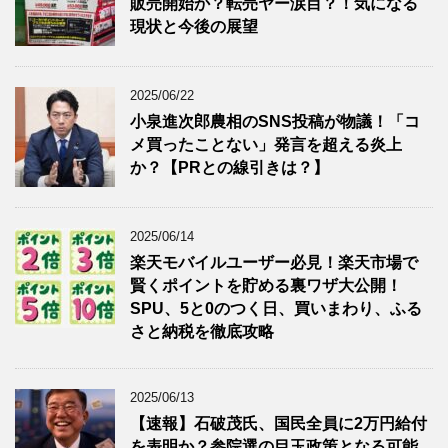
販売開始か？転売ヤー涙目？！気になる
現状と今後の展望
2025/06/22
小泉進次郎農相のSNS投稿が物議！「コ
メ買ったことない」発言を超える炎上
か？【PRとの線引きは？】
2025/06/14
楽天モバイルユーザー必見！楽天市場で
賢くポイントを貯める裏ワザ大公開！
SPU、5と0のつく日、買いまわり、ふる
さと納税を徹底攻略
2025/06/13
【速報】石破茂氏、国民全員に2万円給付
を表明か？参院選の目玉政策となる可能