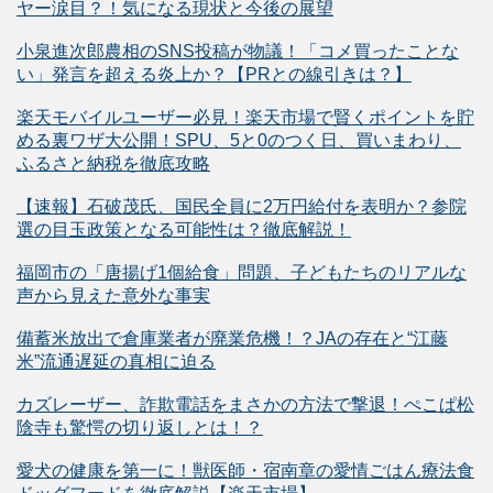
ヤー涙目？！気になる現状と今後の展望
小泉進次郎農相のSNS投稿が物議！「コメ買ったことな
い」発言を超える炎上か？【PRとの線引きは？】
楽天モバイルユーザー必見！楽天市場で賢くポイントを貯
める裏ワザ大公開！SPU、5と0のつく日、買いまわり、
ふるさと納税を徹底攻略
【速報】石破茂氏、国民全員に2万円給付を表明か？参院
選の目玉政策となる可能性は？徹底解説！
福岡市の「唐揚げ1個給食」問題、子どもたちのリアルな
声から見えた意外な事実
備蓄米放出で倉庫業者が廃業危機！？JAの存在と“江藤
米”流通遅延の真相に迫る
カズレーザー、詐欺電話をまさかの方法で撃退！ぺこぱ松
陰寺も驚愕の切り返しとは！？
愛犬の健康を第一に！獣医師・宿南章の愛情ごはん療法食