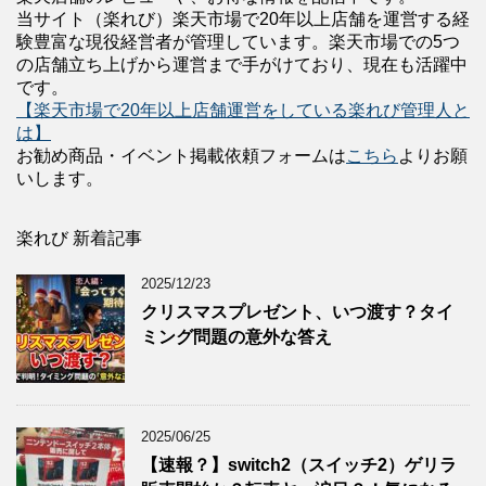
当サイト（楽れび）楽天市場で20年以上店舗を運営する経
験豊富な現役経営者が管理しています。楽天市場での5つ
の店舗立ち上げから運営まで手がけており、現在も活躍中
です。
【楽天市場で20年以上店舗運営をしている楽れび管理人と
は】
お勧め商品・イベント掲載依頼フォームは
こちら
よりお願
いします。
楽れび 新着記事
2025/12/23
クリスマスプレゼント、いつ渡す？タイ
ミング問題の意外な答え
2025/06/25
【速報？】switch2（スイッチ2）ゲリラ