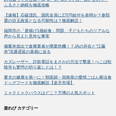
ふるさと納税を徹底攻略
【速報】石破茂氏、国民全員に2万円給付を表明か？参院
選の目玉政策となる可能性は？徹底解説！
福岡市の「唐揚げ1個給食」問題、子どもたちのリアルな
声から見えた意外な事実
備蓄米放出で倉庫業者が廃業危機！？JAの存在と“江藤
米”流通遅延の真相に迫る
カズレーザー、詐欺電話をまさかの方法で撃退！ぺこぱ松
陰寺も驚愕の切り返しとは！？
愛犬の健康を第一に！獣医師・宿南章の愛情ごはん療法食
ドッグフードを徹底解説【楽天市場】
ミャクミャクハウスはどこ？万博の人気スポット
楽れび カテゴリー