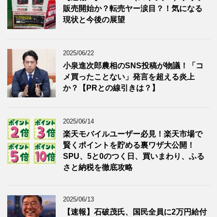
販売開始か？転売ヤー涙目？！気になる
現状と今後の展望
2025/06/22
小泉進次郎農相のSNS投稿が物議！「コ
メ買ったことない」発言を超える炎上
か？【PRとの線引きは？】
2025/06/14
楽天モバイルユーザー必見！楽天市場で
賢くポイントを貯める裏ワザ大公開！
SPU、5と0のつく日、買いまわり、ふる
さと納税を徹底攻略
2025/06/13
【速報】石破茂氏、国民全員に2万円給付