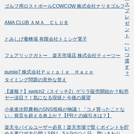
ス
ゴルフ用ロストボールCOWCOW 株式会社ナリタゴルフ
プ
レ
AMA CLUB ＡＭＡ ＣＬＵＢ
ゼ
ン
ト
とみしげ養蜂場 有限会社トミシゲ電子
、
い
つ
フェアリックガトー 楽天市場店 株式会社ティーツー
渡
す
purple7 株式会社Ｐｕｒｐｌｅ Ｈａｚｅ
？
タイミング問題の意外な答え
【速報？】switch2（スイッチ2）ゲリラ販売開始か？転売
ヤー涙目？！気になる現状と今後の展望
小泉進次郎農相のSNS投稿が物議！「コメ買ったことな
い」発言を超える炎上か？【PRとの線引きは？】
楽天モバイルユーザー必見！楽天市場で賢くポイントを貯
める裏ワザ大公開！SPU、5と0のつく日、買いまわり、