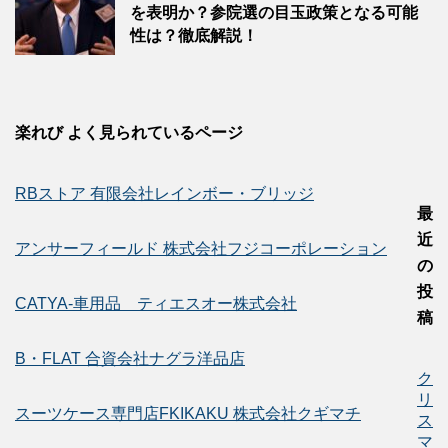
を表明か？参院選の目玉政策となる可能
性は？徹底解説！
楽れび よく見られているページ
RBストア 有限会社レインボー・ブリッジ
最
近
アンサーフィールド 株式会社フジコーポレーション
の
投
CATYA-車用品 ティエスオー株式会社
稿
B・FLAT 合資会社ナグラ洋品店
ク
リ
スーツケース専門店FKIKAKU 株式会社クギマチ
ス
マ