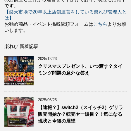
です。
【楽天市場で20年以上店舗運営をしている楽れび管理人と
は】
お勧め商品・イベント掲載依頼フォームは
こちら
よりお願
いします。
楽れび 新着記事
2025/12/23
クリスマスプレゼント、いつ渡す？タイ
ミング問題の意外な答え
2025/06/25
【速報？】switch2（スイッチ2）ゲリラ
販売開始か？転売ヤー涙目？！気になる
現状と今後の展望