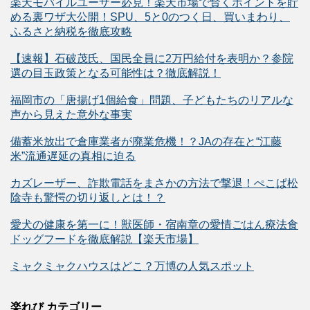
楽天モバイルユーザー必見！楽天市場で賢くポイントを貯
める裏ワザ大公開！SPU、5と0のつく日、買いまわり、
ふるさと納税を徹底攻略
【速報】石破茂氏、国民全員に2万円給付を表明か？参院
選の目玉政策となる可能性は？徹底解説！
福岡市の「唐揚げ1個給食」問題、子どもたちのリアルな
声から見えた意外な事実
備蓄米放出で倉庫業者が廃業危機！？JAの存在と“江藤
米”流通遅延の真相に迫る
カズレーザー、詐欺電話をまさかの方法で撃退！ぺこぱ松
陰寺も驚愕の切り返しとは！？
愛犬の健康を第一に！獣医師・宿南章の愛情ごはん療法食
ドッグフードを徹底解説【楽天市場】
ミャクミャクハウスはどこ？万博の人気スポット
楽れび カテゴリー