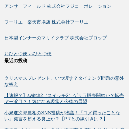
アンサーフィールド 株式会社フジコーポレーション
フーリエ 楽天市場店 株式会社フーリエ
日本製インナーのマリイクラブ 株式会社プロップ
おひとつ便 おひとつ便
最近の投稿
クリスマスプレゼント、いつ渡す？タイミング問題の意外
な答え
【速報？】switch2（スイッチ2）ゲリラ販売開始か？転売
ヤー涙目？！気になる現状と今後の展望
小泉進次郎農相のSNS投稿が物議！「コメ買ったことな
い」発言を超える炎上か？【PRとの線引きは？】