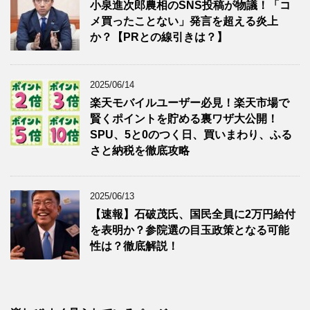
小泉進次郎農相のSNS投稿が物議！「コ
メ買ったことない」発言を超える炎上
か？【PRとの線引きは？】
2025/06/14
楽天モバイルユーザー必見！楽天市場で
賢くポイントを貯める裏ワザ大公開！
SPU、5と0のつく日、買いまわり、ふる
さと納税を徹底攻略
2025/06/13
【速報】石破茂氏、国民全員に2万円給付
を表明か？参院選の目玉政策となる可能
性は？徹底解説！