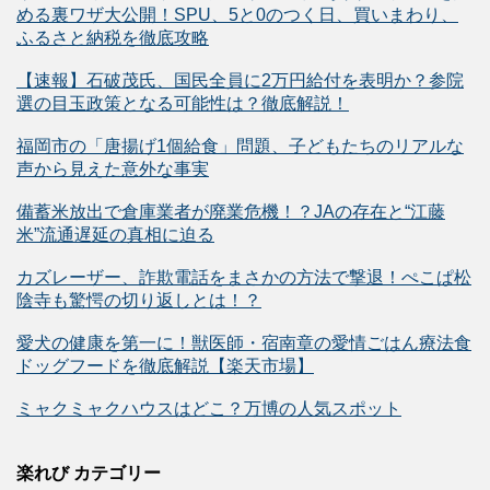
める裏ワザ大公開！SPU、5と0のつく日、買いまわり、
ふるさと納税を徹底攻略
【速報】石破茂氏、国民全員に2万円給付を表明か？参院
選の目玉政策となる可能性は？徹底解説！
福岡市の「唐揚げ1個給食」問題、子どもたちのリアルな
声から見えた意外な事実
備蓄米放出で倉庫業者が廃業危機！？JAの存在と“江藤
米”流通遅延の真相に迫る
カズレーザー、詐欺電話をまさかの方法で撃退！ぺこぱ松
陰寺も驚愕の切り返しとは！？
愛犬の健康を第一に！獣医師・宿南章の愛情ごはん療法食
ドッグフードを徹底解説【楽天市場】
ミャクミャクハウスはどこ？万博の人気スポット
楽れび カテゴリー