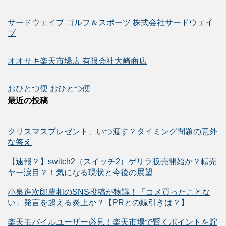
サードウェイブ ゴルフ＆スポーツ 株式会社サードウェイ
ブ
オオサキ楽天市場店 有限会社大崎商店
おひとつ便 おひとつ便
最近の投稿
クリスマスプレゼント、いつ渡す？タイミング問題の意外
な答え
【速報？】switch2（スイッチ2）ゲリラ販売開始か？転売
ヤー涙目？！気になる現状と今後の展望
小泉進次郎農相のSNS投稿が物議！「コメ買ったことな
い」発言を超える炎上か？【PRとの線引きは？】
楽天モバイルユーザー必見！楽天市場で賢くポイントを貯