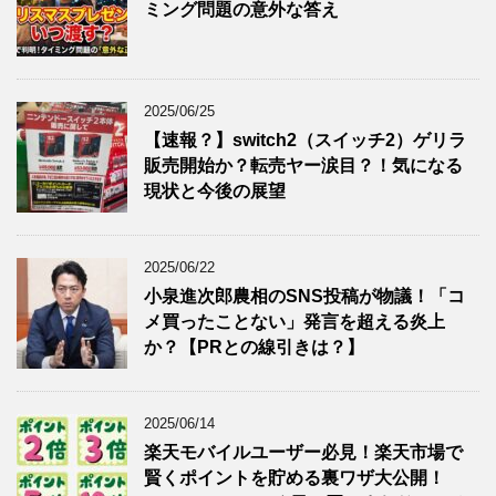
ミング問題の意外な答え
2025/06/25
【速報？】switch2（スイッチ2）ゲリラ
販売開始か？転売ヤー涙目？！気になる
現状と今後の展望
2025/06/22
小泉進次郎農相のSNS投稿が物議！「コ
メ買ったことない」発言を超える炎上
か？【PRとの線引きは？】
2025/06/14
楽天モバイルユーザー必見！楽天市場で
賢くポイントを貯める裏ワザ大公開！