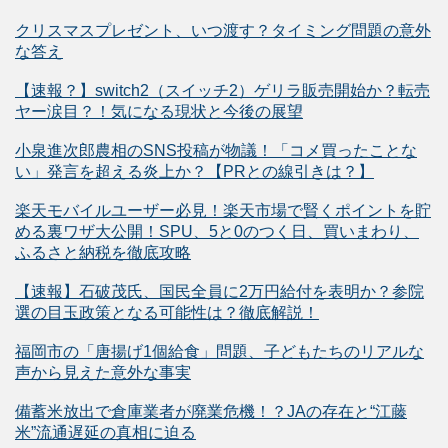
クリスマスプレゼント、いつ渡す？タイミング問題の意外
な答え
【速報？】switch2（スイッチ2）ゲリラ販売開始か？転売
ヤー涙目？！気になる現状と今後の展望
小泉進次郎農相のSNS投稿が物議！「コメ買ったことな
い」発言を超える炎上か？【PRとの線引きは？】
楽天モバイルユーザー必見！楽天市場で賢くポイントを貯
める裏ワザ大公開！SPU、5と0のつく日、買いまわり、
ふるさと納税を徹底攻略
【速報】石破茂氏、国民全員に2万円給付を表明か？参院
選の目玉政策となる可能性は？徹底解説！
福岡市の「唐揚げ1個給食」問題、子どもたちのリアルな
声から見えた意外な事実
備蓄米放出で倉庫業者が廃業危機！？JAの存在と“江藤
米”流通遅延の真相に迫る