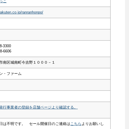
っこ
rakuten.co.jp/ranranhonpo/
8-3300
8-6606
市南区城南町今吉野１０００－１
ン・ファーム
発行事業者の登録を店舗ページより確認する。
日は不明です。 セール開催日のご連絡は
こちら
よりお願いし