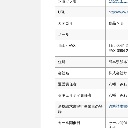
ショップ名
ひなたまこ
URL
http://www.
カテゴリ
食品 > 卵
メール
TEL・FAX
TEL:0964-2
FAX:0964-2
住所
熊本県熊本
会社名
株式会社サ
運営責任者
八幡 みわ
セキュリティ責任者
八幡 みわ
適格請求書発行事業者の登
適格請求書
録
セール開催日
セール開催
ます。