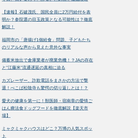
【速報】石破茂氏、国民全員に2万円給付を表
明か？参院選の目玉政策となる可能性は？徹底
解説！
福岡市の「唐揚げ1個給食」問題、子どもたち
のリアルな声から見えた意外な事実
備蓄米放出で倉庫業者が廃業危機！？JAの存在
と“江藤米”流通遅延の真相に迫る
カズレーザー、詐欺電話をまさかの方法で撃
退！ぺこぱ松陰寺も驚愕の切り返しとは！？
愛犬の健康を第一に！獣医師・宿南章の愛情ご
はん療法食ドッグフードを徹底解説【楽天市
場】
ミャクミャクハウスはどこ？万博の人気スポッ
ト