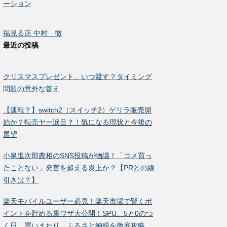
ーション
福見る店 中村 徹
最近の投稿
クリスマスプレゼント、いつ渡す？タイミング
問題の意外な答え
【速報？】switch2（スイッチ2）ゲリラ販売開
始か？転売ヤー涙目？！気になる現状と今後の
展望
小泉進次郎農相のSNS投稿が物議！「コメ買っ
たことない」発言を超える炎上か？【PRとの線
引きは？】
楽天モバイルユーザー必見！楽天市場で賢くポ
イントを貯める裏ワザ大公開！SPU、5と0のつ
く日、買いまわり、ふるさと納税を徹底攻略