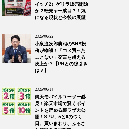
イッチ2）ゲリラ販売開始
か？転売ヤー涙目？！気
になる現状と今後の展望
2025/06/22
小泉進次郎農相のSNS投
稿が物議！「コメ買った
ことない」発言を超える
炎上か？【PRとの線引き
は？】
2025/06/14
楽天モバイルユーザー必
見！楽天市場で賢くポイ
ントを貯める裏ワザ大公
開！SPU、5と0のつく
日、買いまわり、ふるさ