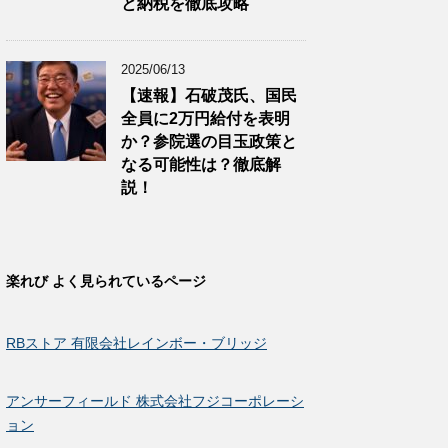
と納税を徹底攻略
2025/06/13
【速報】石破茂氏、国民
全員に2万円給付を表明
か？参院選の目玉政策と
なる可能性は？徹底解
説！
楽れび よく見られているページ
RBストア 有限会社レインボー・ブリッジ
アンサーフィールド 株式会社フジコーポレーシ
ョン