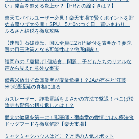
い」発言を超える炎上か？【PRとの線引きは？】
楽天モバイルユーザー必見！楽天市場で賢くポイントを貯
める裏ワザ大公開！SPU、5と0のつく日、買いまわり、
ふるさと納税を徹底攻略
【速報】石破茂氏、国民全員に2万円給付を表明か？参院
選の目玉政策となる可能性は？徹底解説！
福岡市の「唐揚げ1個給食」問題、子どもたちのリアルな
声から見えた意外な事実
備蓄米放出で倉庫業者が廃業危機！？JAの存在と“江藤
米”流通遅延の真相に迫る
カズレーザー、詐欺電話をまさかの方法で撃退！ぺこぱ松
陰寺も驚愕の切り返しとは！？
愛犬の健康を第一に！獣医師・宿南章の愛情ごはん療法食
ドッグフードを徹底解説【楽天市場】
ミャクミャクハウスはどこ？万博の人気スポット