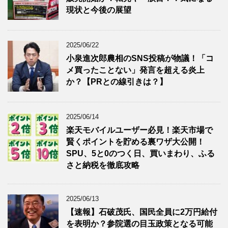
現状と今後の展望
2025/06/22
小泉進次郎農相のSNS投稿が物議！「コ
メ買ったことない」発言を超える炎上
か？【PRとの線引きは？】
2025/06/14
楽天モバイルユーザー必見！楽天市場で
賢くポイントを貯める裏ワザ大公開！
SPU、5と0のつく日、買いまわり、ふる
さと納税を徹底攻略
2025/06/13
【速報】石破茂氏、国民全員に2万円給付
を表明か？参院選の目玉政策となる可能