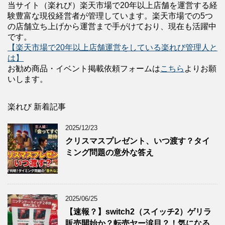
当サイト（楽れび）楽天市場で20年以上店舗を運営する経
験豊富な現役経営者が管理しています。楽天市場での5つ
の店舗立ち上げから運営まで手がけており、現在も活躍中
です。
【楽天市場で20年以上店舗運営をしている楽れび管理人と
は】
お勧め商品・イベント掲載依頼フォームは
こちら
よりお願
いします。
楽れび 新着記事
2025/12/23
クリスマスプレゼント、いつ渡す？タイ
ミング問題の意外な答え
2025/06/25
【速報？】switch2（スイッチ2）ゲリラ
販売開始か？転売ヤー涙目？！気になる