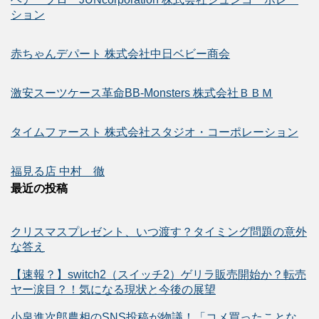
ション
赤ちゃんデパート 株式会社中日ベビー商会
激安スーツケース革命BB-Monsters 株式会社ＢＢＭ
タイムファースト 株式会社スタジオ・コーポレーション
福見る店 中村 徹
最近の投稿
クリスマスプレゼント、いつ渡す？タイミング問題の意外
な答え
【速報？】switch2（スイッチ2）ゲリラ販売開始か？転売
ヤー涙目？！気になる現状と今後の展望
小泉進次郎農相のSNS投稿が物議！「コメ買ったことな