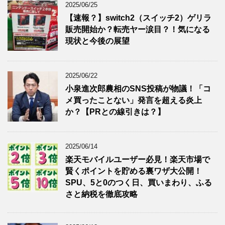
2025/06/25
【速報？】switch2（スイッチ2）ゲリラ
販売開始か？転売ヤー涙目？！気になる
現状と今後の展望
2025/06/22
小泉進次郎農相のSNS投稿が物議！「コ
メ買ったことない」発言を超える炎上
か？【PRとの線引きは？】
2025/06/14
楽天モバイルユーザー必見！楽天市場で
賢くポイントを貯める裏ワザ大公開！
SPU、5と0のつく日、買いまわり、ふる
さと納税を徹底攻略