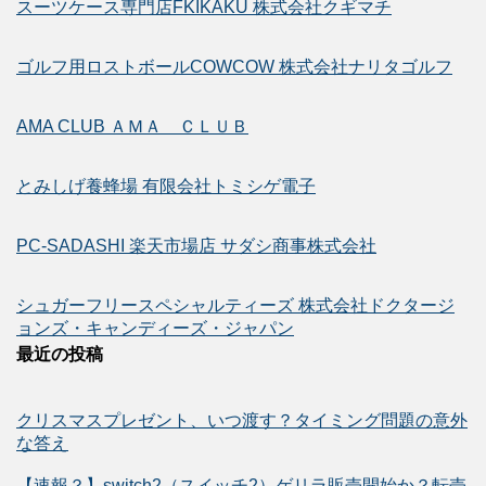
スーツケース専門店FKIKAKU 株式会社クギマチ
ゴルフ用ロストボールCOWCOW 株式会社ナリタゴルフ
AMA CLUB ＡＭＡ ＣＬＵＢ
とみしげ養蜂場 有限会社トミシゲ電子
PC-SADASHI 楽天市場店 サダシ商事株式会社
シュガーフリースペシャルティーズ 株式会社ドクタージ
ョンズ・キャンディーズ・ジャパン
最近の投稿
クリスマスプレゼント、いつ渡す？タイミング問題の意外
な答え
【速報？】switch2（スイッチ2）ゲリラ販売開始か？転売