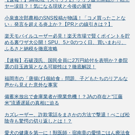
ヤー涙目？！気になる現状と今後の展望
小泉進次郎農相のSNS投稿が物議！「コメ買ったことな
い」発言を超える炎上か？【PRとの線引きは？】
楽天モバイルユーザー必見！楽天市場で賢くポイントを貯
める裏ワザ大公開！SPU、5と0のつく日、買いまわり、
ふるさと納税を徹底攻略
【速報】石破茂氏、国民全員に2万円給付を表明か？参院
選の目玉政策となる可能性は？徹底解説！
福岡市の「唐揚げ1個給食」問題、子どもたちのリアルな
声から見えた意外な事実
備蓄米放出で倉庫業者が廃業危機！？JAの存在と“江藤
米”流通遅延の真相に迫る
カズレーザー、詐欺電話をまさかの方法で撃退！ぺこぱ松
陰寺も驚愕の切り返しとは！？
愛犬の健康を第一に！獣医師・宿南章の愛情ごはん療法食